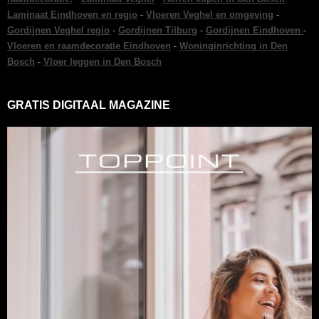
Laminaat Eindhoven en regio
-
Vloeren Veghel en omgeving
-
Gordijnen Veghel regio
-
Gordijnen Tilburg
-
Gordijnen Eindhoven
-
Vloeren en raamdecoratie Eindhoven
-
Woninginrichting in Den
Bosch
-
Vloer leggen in Den Bosch
GRATIS DIGITAAL MAGAZINE