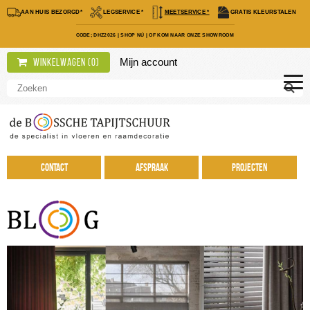
AAN HUIS BEZORGD*
LEGSERVICE *
MEETSERVICE *
GRATIS KLEURSTALEN
CODE; DHZ2026
|
SHOP NÚ
|
OF KOM NAAR ONZE SHOWROOM
Mijn account
Winkelwagen (
0
)
Contact
Afspraak
Projecten