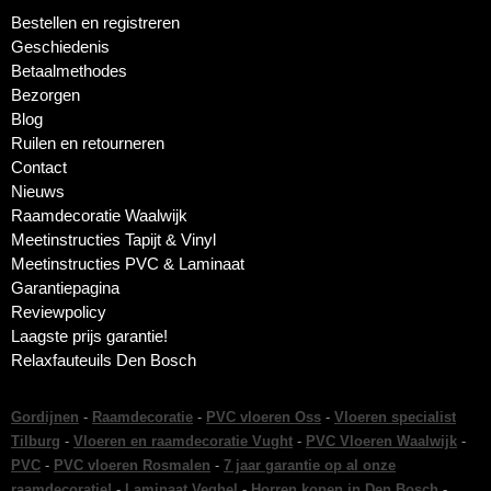
Bestellen en registreren
Geschiedenis
Betaalmethodes
Bezorgen
Blog
Ruilen en retourneren
Contact
Nieuws
Raamdecoratie Waalwijk
Meetinstructies Tapijt & Vinyl
Meetinstructies PVC & Laminaat
Garantiepagina
Reviewpolicy
Laagste prijs garantie!
Relaxfauteuils Den Bosch
Gordijnen
-
Raamdecoratie
-
PVC vloeren Oss
-
Vloeren specialist
Tilburg
-
Vloeren en raamdecoratie Vught
-
PVC Vloeren Waalwijk
-
PVC
-
PVC vloeren Rosmalen
-
7 jaar garantie op al onze
raamdecoratie!
-
Laminaat Veghel
-
Horren kopen in Den Bosch
-