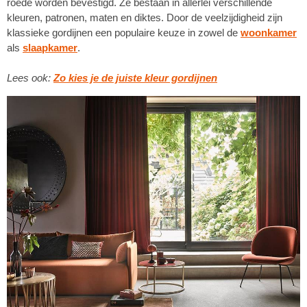
roede worden bevestigd. Ze bestaan in allerlei verschillende
kleuren, patronen, maten en diktes. Door de veelzijdigheid zijn
klassieke gordijnen een populaire keuze in zowel de
woonkamer
als
slaapkamer
.
Lees ook:
Zo kies je de juiste kleur gordijnen