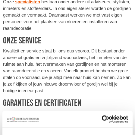
Onze
specialisten
bestaan onder andere uit adviseurs, stylisten,
inmeters en stoffeerders. In ons eigen atelier worden de gordijnen
gemaakt en vermaakt. Daarnaast werken we met vast eigen
personeel voor het plaatsen van vloeren en installeren van
raamdecoratie.
Onze service
Kwaliteit en service staat bij ons dus voorop. Dit bestaat onder
andere uit gratis en vrijblijvend woonadvies, het inmeten van de
ruimte aan huis, het (ver)maken van gordijnen en het monteren
van raamdecoratie en vloeren. Van elk product hebben we grote
stalen op voorraad, die je altijd mee naar huis kan nemen. Zo kan
je zelf kijken of jouw nieuwe droomvloer of gordijn wel bij je
huidige interieur past.
Garanties en certificaten
De Bossche Tapijtschuur is een
CBW-erkende woonwinkel
. Als
consument word je op deze manier beter beschermd. De
geldende garanties op onze producten zijn per fabrikant
verschillend, maar wij werken alleen met topmerken die een