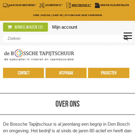
AAN HUIS BEZORGD*
LEGSERVICE *
MEETSERVICE *
GRATIS KLEURSTALEN
CODE; DHZ2026
|
SHOP NÚ
|
OF KOM NAAR ONZE SHOWROOM
Mijn account
Winkelwagen (
0
)
Contact
Afspraak
Projecten
Over ons
De Bossche Tapijtschuur is al jarenlang een begrip in Den Bosch
en omgeving. Het bedrijf is al sinds de jaren 80 actief en heeft dan