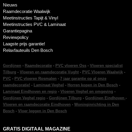
Nieuws
Raamdecoratie Waalwijk
Meetinstructies Tapijt & Vinyl
Meetinstructies PVC & Laminaat
Garantiepagina
Reviewpolicy
Laagste prijs garantie!
Relaxfauteuils Den Bosch
Gordijnen
-
Raamdecoratie
-
PVC vloeren Oss
-
Vloeren specialist
Tilburg
-
Vloeren en raamdecoratie Vught
-
PVC Vloeren Waalwijk
-
PVC
-
PVC vloeren Rosmalen
-
7 jaar garantie op al onze
raamdecoratie!
-
Laminaat Veghel
-
Horren kopen in Den Bosch
-
Laminaat Eindhoven en regio
-
Vloeren Veghel en omgeving
-
Gordijnen Veghel regio
-
Gordijnen Tilburg
-
Gordijnen Eindhoven
-
Vloeren en raamdecoratie Eindhoven
-
Woninginrichting in Den
Bosch
-
Vloer leggen in Den Bosch
GRATIS DIGITAAL MAGAZINE