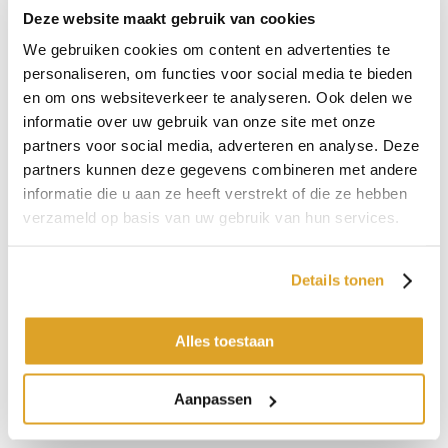
goede garantieperiode en voorwaarden bieden. Op raamdecoratie
Deze website maakt gebruik van cookies
van
Toppoint
zit bijvoorbeeld 7 jaar fabrieksgarantie op materiaal-
We gebruiken cookies om content en advertenties te
en fabricagefouten.
personaliseren, om functies voor social media te bieden
Kom langs in de showroom!
en om ons websiteverkeer te analyseren. Ook delen we
informatie over uw gebruik van onze site met onze
Ben je op zoek naar een nieuwe vloer? Of nieuwe gordijnen voor
partners voor social media, adverteren en analyse. Deze
aan de muur? Kom inspiratie opdoen bij De Bossche Tapijtschuur.
partners kunnen deze gegevens combineren met andere
In onze showroom van ruim 1500 m² op de
Oude Vlijmenseweg
informatie die u aan ze heeft verstrekt of die ze hebben
182 in Den Bosch
maken we het onze klanten wel héél lastig om
verzameld op basis van uw gebruik van hun services.
niet te slagen!
Maandag t/m vrijdag:
09:00-17:30 uur
Details tonen
Zaterdag:
09.00-17.00 uur
Zondag:
gesloten
Alles toestaan
Er is ruim parkeergelegenheid voor de deur en de koffie staat
altijd klaar.
Maak nu een afspraak
of kom gewoon spontaan een
keer langs.
Aanpassen