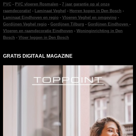
PVC
-
PVC vloeren Rosmalen
-
7 jaar garantie op al onze
raamdecoratie!
-
Laminaat Veghel
-
Horren kopen in Den Bosch
-
Laminaat Eindhoven en regio
-
Vloeren Veghel en omgeving
-
Gordijnen Veghel regio
-
Gordijnen Tilburg
-
Gordijnen Eindhoven
-
Vloeren en raamdecoratie Eindhoven
-
Woninginrichting in Den
Bosch
-
Vloer leggen in Den Bosch
GRATIS DIGITAAL MAGAZINE