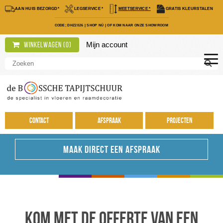
AAN HUIS BEZORGD*
LEGSERVICE *
MEETSERVICE *
GRATIS KLEURSTALEN
CODE; DHZ2026
|
SHOP NÚ
|
OF KOM NAAR ONZE SHOWROOM
Mijn account
Winkelwagen (
0
)
Contact
Afspraak
Projecten
MAAK DIRECT EEN AFSPRAAK
Kom met de offerte van een