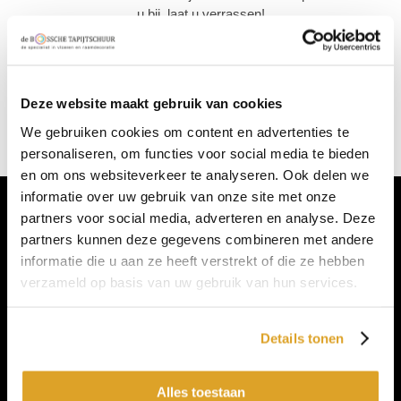
u bij, laat u verrassen!
*Uw gekozen product niet in de collectie wij bieden u een
voordeliger alternatief!
Deze website maakt gebruik van cookies
Bij De Bossche Tapijtschuur betaal je nooit te veel!
We gebruiken cookies om content en advertenties te
personaliseren, om functies voor social media te bieden
en om ons websiteverkeer te analyseren. Ook delen we
informatie over uw gebruik van onze site met onze
Whatsapp
partners voor social media, adverteren en analyse. Deze
partners kunnen deze gegevens combineren met andere
informatie die u aan ze heeft verstrekt of die ze hebben
CONTACTGEGEVENS
verzameld op basis van uw gebruik van hun services.
De Bossche Tapijtschuur
Oude Vlijmenseweg 182
Details tonen
5223 GS 's-Hertogenbosch
Tel: + (0) 73 - 621 04 63 (optie 5)
Alles toestaan
E-mail: info@debosschetapijtschuur.nl