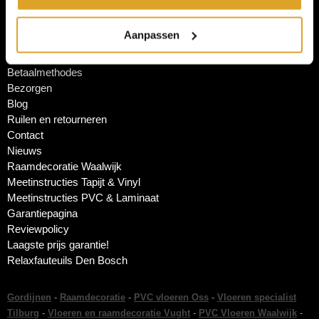
Aanpassen
Bestellen en registreren
Geschiedenis
Betaalmethodes
Bezorgen
Blog
Ruilen en retourneren
Contact
Nieuws
Raamdecoratie Waalwijk
Meetinstructies Tapijt & Vinyl
Meetinstructies PVC & Laminaat
Garantiepagina
Reviewpolicy
Laagste prijs garantie!
Relaxfauteuils Den Bosch
Gordijnen
-
Raamdecoratie
-
PVC vloeren Oss
-
Vloeren specialist
Tilburg
-
Vloeren en raamdecoratie Vught
-
PVC Vloeren Waalwijk
-