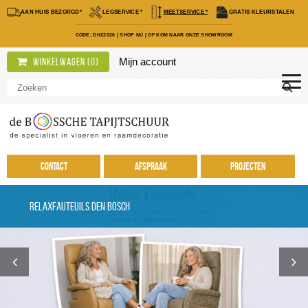
AAN HUIS BEZORGD*
LEGSERVICE *
MEETSERVICE *
GRATIS KLEURSTALEN
CODE; DHZ2026
|
SHOP NÚ
|
OF KOM NAAR ONZE SHOWROOM
Mijn account
Winkelwagen (
0
)
Contact
Afspraak
Projecten
Relaxfauteuils Den Bosch