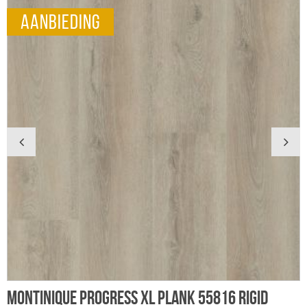
aanbieding
Montinique Progress XL plank 55816 Rigid
V