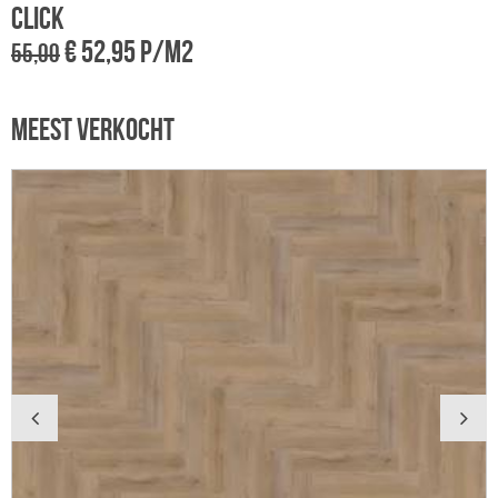
Click
€
€ 52,95 p/m2
55,00
MEEST VERKOCHT