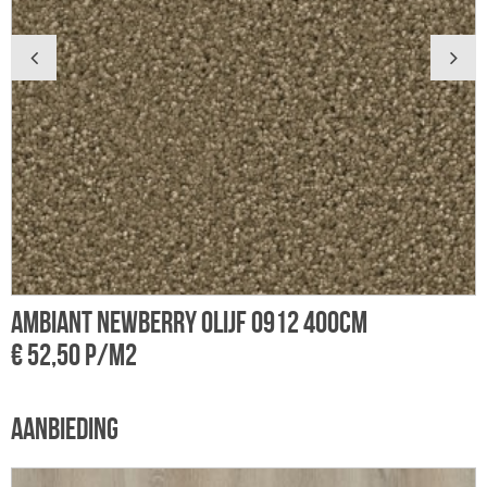
Ambiant Newberry olijf 0912 400cm
A
€ 52,50 p/m2
€
AANBIEDING