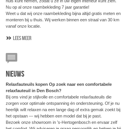
huis kunt nemen, zodat u ze in uw eigen interieur kunt zien.
Nu op al onze raambekleding 7 jaar garantie!
Weet u dat wij onze raambekleding bijna altijd gratis meten en
monteren bij u thuis. Wij werken binnen een straal van 30 km
vanaf onze locatie.
Lees meer
NIEUWS
Relaxfauteuils kopen
Op zoek naar een comfortabele
relaxfauteuil in Den Bosch?
Bij ons vind je stijlvolle en comfortabele relaxfauteuils die
zorgen voor optimale ontspanning én ondersteuning. Of je nu
heerlijk wilt relaxen na een lange dag of extra gemak zoekt bij
het opstaan — wij hebben een model dat bij je past.
Bezoek onze showroom in ’s-Hertogenbosch en ervaar zelf
het comfort. Wij adviseren je graag persoonlijk en helpen je bij