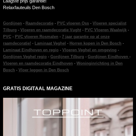
Laagste prijs garantie!
Relaxfauteuils Den Bosch
Gordijnen
-
Raamdecoratie
-
PVC vloeren Oss
-
Vloeren specialist
Tilburg
-
Vloeren en raamdecoratie Vught
-
PVC Vloeren Waalwijk
-
PVC
-
PVC vloeren Rosmalen
-
7 jaar garantie op al onze
raamdecoratie!
-
Laminaat Veghel
-
Horren kopen in Den Bosch
-
Laminaat Eindhoven en regio
-
Vloeren Veghel en omgeving
-
Gordijnen Veghel regio
-
Gordijnen Tilburg
-
Gordijnen Eindhoven
-
Vloeren en raamdecoratie Eindhoven
-
Woninginrichting in Den
Bosch
-
Vloer leggen in Den Bosch
GRATIS DIGITAAL MAGAZINE