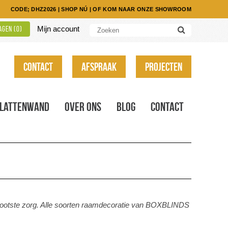
CODE; DHZ2026
|
SHOP NÚ
|
OF KOM NAAR ONZE SHOWROOM
Mijn account
gen (
0
)
Contact
Afspraak
Projecten
Lattenwand
Over ons
Blog
Contact
rootste zorg. Alle soorten raamdecoratie van BOXBLINDS