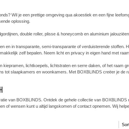
onds? Wil je een prettige omgeving qua akoestiek en een fijne leefom
sende oplossing.
olgordijnen, double roller, plisse & honeycomb en aluminium jalouziëen
ren en in transparante, semi-transparante of verduisterende stoffen. He
val gemakkelijk zelf bepalen. Neem licht en privacy in eigen hand met
 kiepramen, lichtkoepels, lichtstraten en serre daken, of het raam gro
ens tot slaapkamers en woonkamers. Met BOXBLINDS creëer je de raa
h
coratie van BOXBLINDS. Ontdek de gehele collectie van BOXBLINDS r
n of wensen kunt u altijd langskomen of contact opnemen. Wij helpe
Sor