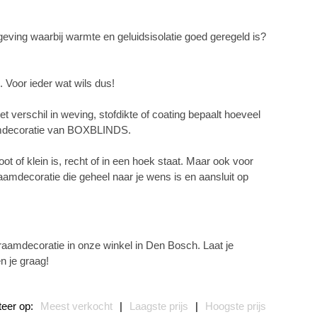
geving waarbij warmte en geluidsisolatie goed geregeld is?
. Voor ieder wat wils dus!
t verschil in weving, stofdikte of coating bepaalt hoeveel
 raamdecoratie van BOXBLINDS.
ot of klein is, recht of in een hoek staat. Maar ook voor
mdecoratie die geheel naar je wens is en aansluit op
aamdecoratie in onze winkel in Den Bosch. Laat je
n je graag!
teer op:
Meest verkocht
|
Laagste prijs
|
Hoogste prijs