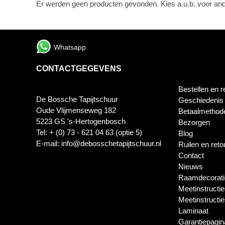
Er werden geen producten gevonden. Kies a.u.b. voor ande
Whatsapp
CONTACTGEGEVENS
Bestellen en r
De Bossche Tapijtschuur
Geschiedenis
Oude Vlijmenseweg 182
Betaalmethod
5223 GS 's-Hertogenbosch
Bezorgen
Tel: + (0) 73 - 621 04 63 (optie 5)
Blog
E-mail: info@debosschetapijtschuur.nl
Ruilen en ret
Contact
Nieuws
Raamdecorati
Meetinstructie
Meetinstructi
Laminaat
Garantiepagin