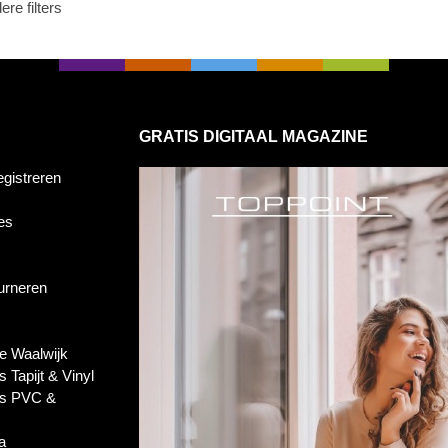
re filters
GRATIS DIGITAAL MAGAZINE
egistreren
es
ourneren
e Waalwijk
s Tapijt & Vinyl
es PVC &
a