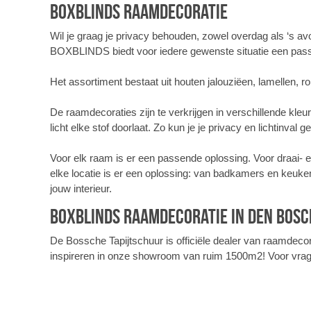
BOXBLINDS raamdecoratie
Wil je graag je privacy behouden, zowel overdag als ‘s av
BOXBLINDS biedt voor iedere gewenste situatie een pas
Het assortiment bestaat uit houten jalouziëen, lamellen, r
De raamdecoraties zijn te verkrijgen in verschillende kleu
licht elke stof doorlaat. Zo kun je je privacy en lichtin
Voor elk raam is er een passende oplossing. Voor draai- en
elke locatie is er een oplossing: van badkamers en keuk
jouw interieur.
BOXBLINDS raamdecoratie in Den Bosc
De Bossche Tapijtschuur is officiële dealer van raamde
inspireren in onze showroom van ruim 1500m2! Voor vrage