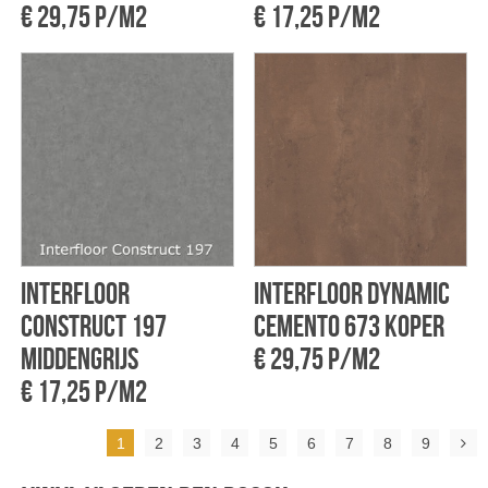
€ 29,75 p/m2
€ 17,25 p/m2
Interfloor
Interfloor Dynamic
Construct 197
cemento 673 Koper
Middengrijs
€ 29,75 p/m2
€ 17,25 p/m2
1
2
3
4
5
6
7
8
9