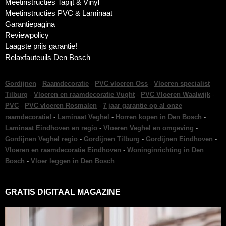
Meetinstructies Tapijt & Vinyl
Meetinstructies PVC & Laminaat
Garantiepagina
Reviewpolicy
Laagste prijs garantie!
Relaxfauteuils Den Bosch
Gordijnen
-
Raamdecoratie
-
PVC vloeren Oss
-
Vloeren specialist
Tilburg
-
Vloeren en raamdecoratie Vught
-
PVC Vloeren Waalwijk
-
PVC
-
PVC vloeren Rosmalen
-
7 jaar garantie op al onze
raamdecoratie!
-
Laminaat Veghel
-
Horren kopen in Den Bosch
-
Laminaat Eindhoven en regio
-
Vloeren Veghel en omgeving
-
Gordijnen Veghel regio
-
Gordijnen Tilburg
-
Gordijnen Eindhoven
-
Vloeren en raamdecoratie Eindhoven
-
Woninginrichting in Den
Bosch
-
Vloer leggen in Den Bosch
GRATIS DIGITAAL MAGAZINE