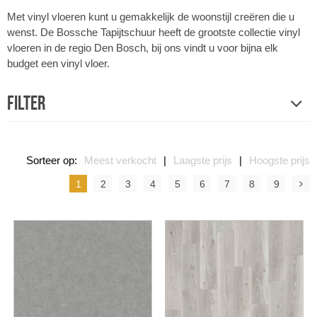
Met vinyl vloeren kunt u gemakkelijk de woonstijl creëren die u
wenst. De Bossche Tapijtschuur heeft de grootste collectie vinyl
vloeren in de regio Den Bosch, bij ons vindt u voor bijna elk
budget een vinyl vloer.
Filter
Sorteer op:
Meest verkocht
|
Laagste prijs
|
Hoogste prijs
1
2
3
4
5
6
7
8
9