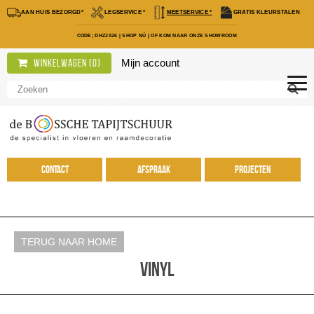
AAN HUIS BEZORGD*
LEGSERVICE *
MEETSERVICE *
GRATIS KLEURSTALEN
CODE; DHZ2026
|
SHOP NÚ
|
OF KOM NAAR ONZE SHOWROOM
Mijn account
Winkelwagen (
0
)
Contact
Afspraak
Projecten
TERUG NAAR HOME
Vinyl