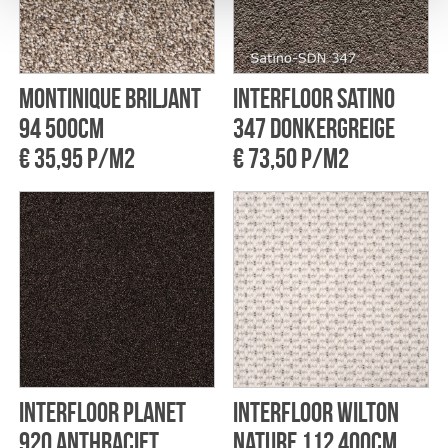
Montinique Briljant
Interfloor Satino
94 500cm
347 Donkergreige
€ 35,95 p/m2
€ 73,50 p/m2
Interfloor Planet
Interfloor Wilton
920 Anthraciet
Nature 112 400cm