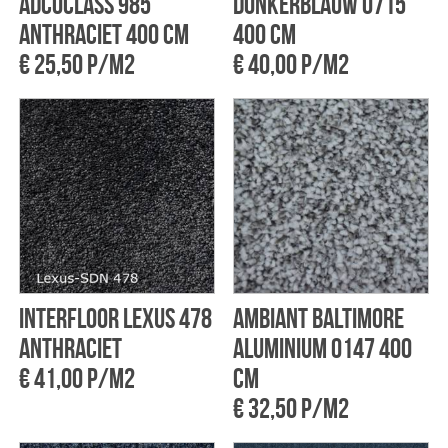
Adcoclass 985
donkerblauw 0715
Anthraciet 400 cm
400 cm
€ 25,50 p/m2
€ 40,00 p/m2
Interfloor Lexus 478
Ambiant Baltimore
Anthraciet
Aluminium 0147 400
€ 41,00 p/m2
cm
€ 32,50 p/m2