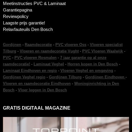
Meetinstructies PVC & Laminaat
Garantiepagina
Reviewpolicy
Laagste prijs garantie!
Relaxfauteuils Den Bosch
Gordijnen
-
Raamdecoratie
-
PVC vloeren Oss
-
Vloeren specialist
Tilburg
-
Vloeren en raamdecoratie Vught
-
PVC Vloeren Waalwijk
-
PVC
-
PVC vloeren Rosmalen
-
7 jaar garantie op al onze
raamdecoratie!
-
Laminaat Veghel
-
Horren kopen in Den Bosch
-
Laminaat Eindhoven en regio
-
Vloeren Veghel en omgeving
-
Gordijnen Veghel regio
-
Gordijnen Tilburg
-
Gordijnen Eindhoven
-
Vloeren en raamdecoratie Eindhoven
-
Woninginrichting in Den
Bosch
-
Vloer leggen in Den Bosch
GRATIS DIGITAAL MAGAZINE