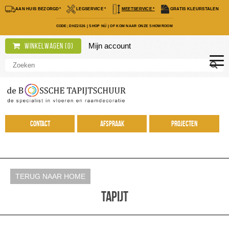
AAN HUIS BEZORGD*
LEGSERVICE *
MEETSERVICE *
GRATIS KLEURSTALEN
CODE; DHZ2026
|
SHOP NÚ
|
OF KOM NAAR ONZE SHOWROOM
Mijn account
Winkelwagen (
0
)
Contact
Afspraak
Projecten
TERUG NAAR HOME
Tapijt