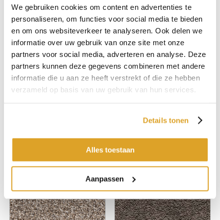
We gebruiken cookies om content en advertenties te
personaliseren, om functies voor social media te bieden
en om ons websiteverkeer te analyseren. Ook delen we
informatie over uw gebruik van onze site met onze
partners voor social media, adverteren en analyse. Deze
partners kunnen deze gegevens combineren met andere
informatie die u aan ze heeft verstrekt of die ze hebben
verzameld op basis van uw gebruik van hun services.
Montinique Presto 77
Montinique Presto 92
Details tonen
400cm
400cm
€ 42,25 p/m2
€ 42,25 p/m2
Alles toestaan
Aanpassen