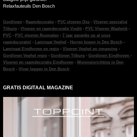
Relaxfauteuils Den Bosch
Gordijnen
-
Raamdecoratie
-
PVC vloeren Oss
-
Vloeren specialist
Tilburg
-
Vloeren en raamdecoratie Vught
-
PVC Vloeren Waalwijk
-
PVC
-
PVC vloeren Rosmalen
-
7 jaar garantie op al onze
raamdecoratie!
-
Laminaat Veghel
-
Horren kopen in Den Bosch
-
Laminaat Eindhoven en regio
-
Vloeren Veghel en omgeving
-
Gordijnen Veghel regio
-
Gordijnen Tilburg
-
Gordijnen Eindhoven
-
Vloeren en raamdecoratie Eindhoven
-
Woninginrichting in Den
Bosch
-
Vloer leggen in Den Bosch
GRATIS DIGITAAL MAGAZINE