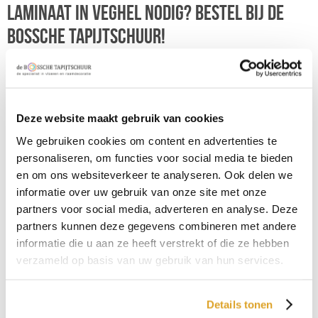
Laminaat in Veghel nodig? Bestel bij de
Bossche Tapijtschuur!
De Bossche Tapijtschuur legt tevens laminaat in Veghel, omdat
wij binnen een straal van 30 km van ons vestigingsadres werken.
Kom vooraf eens rustig diverse laminaatvloeren bezichtigen in
onze showroom (op 23 km van Veghel) of bestel uw nieuwe
Deze website maakt gebruik van cookies
laminaat eenvoudig in onze webshop.
Vragen? Neem
contact
met ons op of stel je ze gerust tijdens uw
We gebruiken cookies om content en advertenties te
bezoek. Onze laminaat specialisten helpen u graag verder.
personaliseren, om functies voor social media te bieden
en om ons websiteverkeer te analyseren. Ook delen we
informatie over uw gebruik van onze site met onze
partners voor social media, adverteren en analyse. Deze
partners kunnen deze gegevens combineren met andere
informatie die u aan ze heeft verstrekt of die ze hebben
verzameld op basis van uw gebruik van hun services.
Details tonen