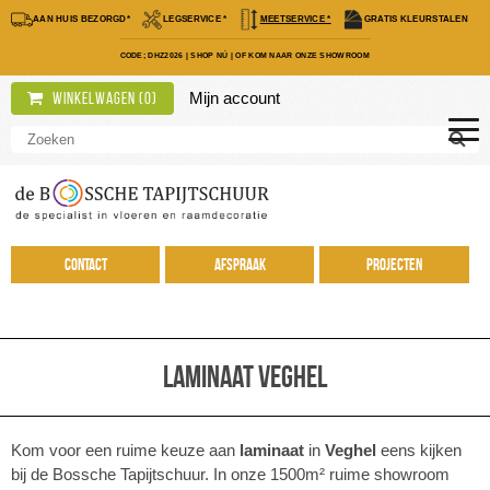
AAN HUIS BEZORGD*
LEGSERVICE *
MEETSERVICE *
GRATIS KLEURSTALEN
CODE; DHZ2026
|
SHOP NÚ
|
OF KOM NAAR ONZE SHOWROOM
Mijn account
Winkelwagen (
0
)
Contact
Afspraak
Projecten
Laminaat Veghel
Kom voor een ruime keuze aan
laminaat
in
Veghel
eens kijken
bij de Bossche Tapijtschuur. In onze 1500m² ruime showroom