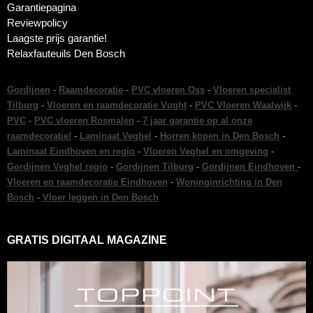
Garantiepagina
Reviewpolicy
Laagste prijs garantie!
Relaxfauteuils Den Bosch
Gordijnen
-
Raamdecoratie
-
PVC vloeren Oss
-
Vloeren specialist
Tilburg
-
Vloeren en raamdecoratie Vught
-
PVC Vloeren Waalwijk
-
PVC
-
PVC vloeren Rosmalen
-
7 jaar garantie op al onze
raamdecoratie!
-
Laminaat Veghel
-
Horren kopen in Den Bosch
-
Laminaat Eindhoven en regio
-
Vloeren Veghel en omgeving
-
Gordijnen Veghel regio
-
Gordijnen Tilburg
-
Gordijnen Eindhoven
-
Vloeren en raamdecoratie Eindhoven
-
Woninginrichting in Den
Bosch
-
Vloer leggen in Den Bosch
GRATIS DIGITAAL MAGAZINE