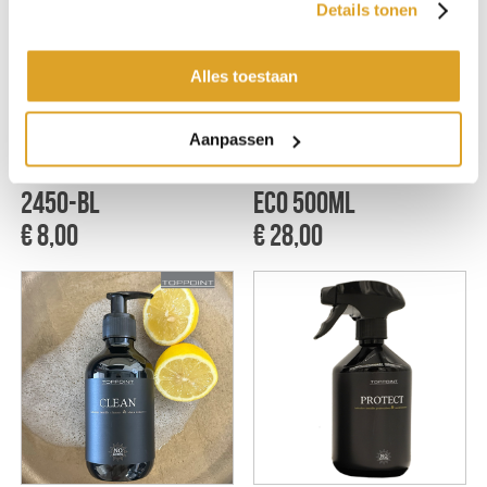
Details tonen
Alles toestaan
Footclick 2 Small
James
Aanpassen
25mm per 4 st 10-
Vezelbeschermer
2450-BL
ECO 500ml
€ 8,00
€ 28,00