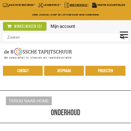
AAN HUIS BEZORGD*
LEGSERVICE *
MEETSERVICE *
GRATIS KLEURSTALEN
CODE; DHZ2026
|
SHOP NÚ
|
OF KOM NAAR ONZE SHOWROOM
Mijn account
Winkelwagen (
0
)
Contact
Afspraak
Projecten
TERUG NAAR HOME
Onderhoud