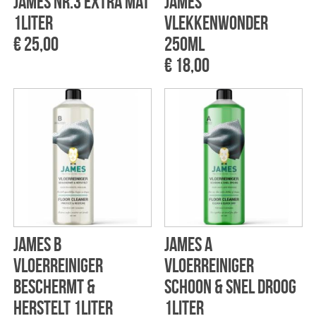
James NR.3 Extra mat
James
1liter
Vlekkenwonder
€ 25,00
250ml
€ 18,00
James B
James A
Vloerreiniger
Vloerreiniger
Beschermt &
Schoon & Snel droog
Herstelt 1liter
1liter