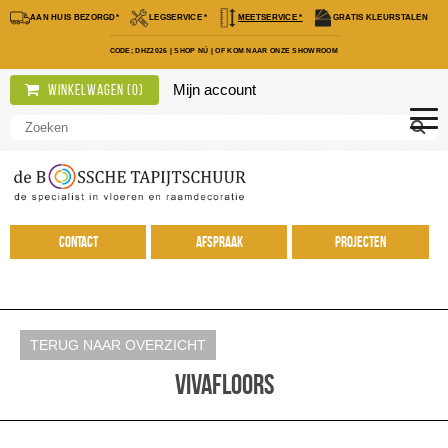
AAN HUIS BEZORGD*
LEGSERVICE *
MEETSERVICE *
GRATIS KLEURSTALEN
CODE; DHZ2026
|
SHOP NÚ
|
OF KOM NAAR ONZE SHOWROOM
Mijn account
Winkelwagen (
0
)
Contact
Afspraak
Projecten
TERUG NAAR OVERZICHT
Vivafloors