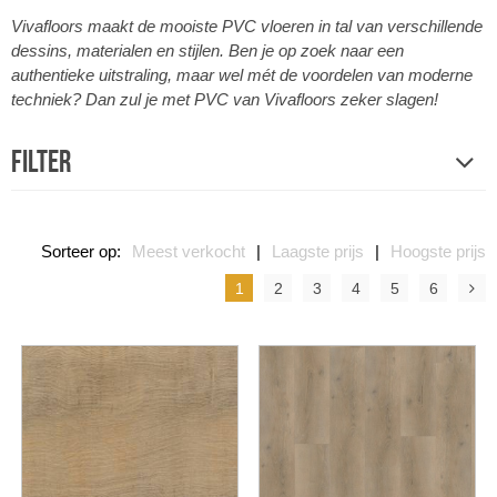
Vivafloors maakt de mooiste PVC vloeren in tal van verschillende
dessins, materialen en stijlen. Ben je op zoek naar een
authentieke uitstraling, maar wel mét de voordelen van moderne
techniek? Dan zul je met PVC van Vivafloors zeker slagen!
Filter
Sorteer op:
Meest verkocht
|
Laagste prijs
|
Hoogste prijs
1
2
3
4
5
6