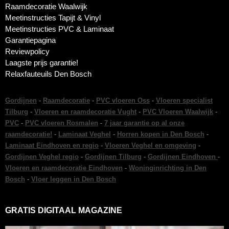
Raamdecoratie Waalwijk
Meetinstructies Tapijt & Vinyl
Meetinstructies PVC & Laminaat
Garantiepagina
Reviewpolicy
Laagste prijs garantie!
Relaxfauteuils Den Bosch
Gordijnen
-
Raamdecoratie
-
PVC vloeren Oss
-
Vloeren specialist
Tilburg
-
Vloeren en raamdecoratie Vught
-
PVC Vloeren Waalwijk
-
PVC
-
PVC vloeren Rosmalen
-
7 jaar garantie op al onze
raamdecoratie!
-
Laminaat Veghel
-
Horren kopen in Den Bosch
-
Laminaat Eindhoven en regio
-
Vloeren Veghel en omgeving
-
Gordijnen Veghel regio
-
Gordijnen Tilburg
-
Gordijnen Eindhoven
-
Vloeren en raamdecoratie Eindhoven
-
Woninginrichting in Den
Bosch
-
Vloer leggen in Den Bosch
GRATIS DIGITAAL MAGAZINE