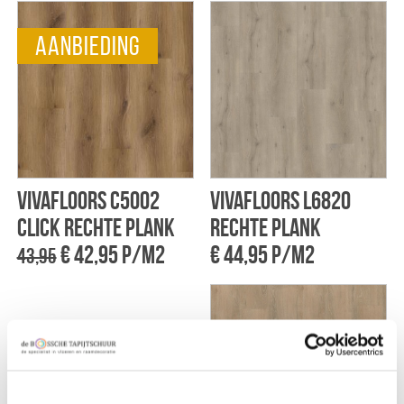
aanbieding
Vivafloors C5002
Vivafloors L6820
click rechte plank
rechte plank
€ 42,95 p/m2
€ 44,95 p/m2
43,95