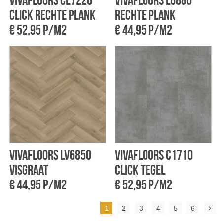
Vivafloors CE7220
Vivafloors L6880
click rechte plank
rechte plank
€ 52,95 p/m2
€ 44,95 p/m2
Vivafloors LV6850
Vivafloors C1710
Visgraat
click tegel
€ 44,95 p/m2
€ 52,95 p/m2
1
2
3
4
5
6