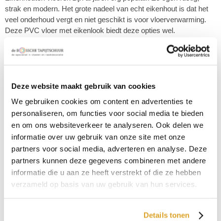
strak en modern. Het grote nadeel van echt eikenhout is dat het
veel onderhoud vergt en niet geschikt is voor vloerverwarming.
Deze PVC vloer met eikenlook biedt deze opties wel.
Met de look van eikenhout en de voordelen van PVC los je dat in
één keer op! Realistische designs, die nauwelijks te
onderscheiden zijn van echt eikenhout.
Deze website maakt gebruik van cookies
€ 42,95 p/m2
We gebruiken cookies om content en advertenties te
43,95
personaliseren, om functies voor social media te bieden
en om ons websiteverkeer te analyseren. Ook delen we
Productnaam
informatie over uw gebruik van onze site met onze
Vivafloors C5003 click rechte plank
partners voor social media, adverteren en analyse. Deze
partners kunnen deze gegevens combineren met andere
Productnummer
informatie die u aan ze heeft verstrekt of die ze hebben
C5003
verzameld op basis van uw gebruik van hun services.
Uitvoering
Details tonen