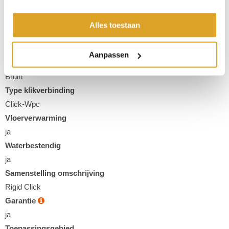
Afmeting
23 x 142
Alles toestaan
Type
Eiken
Aanpassen
Kleur
Bruin
Type klikverbinding
Click-Wpc
Vloerverwarming
ja
Waterbestendig
ja
Samenstelling omschrijving
Rigid Click
Garantie
ja
Toepassingsgebied