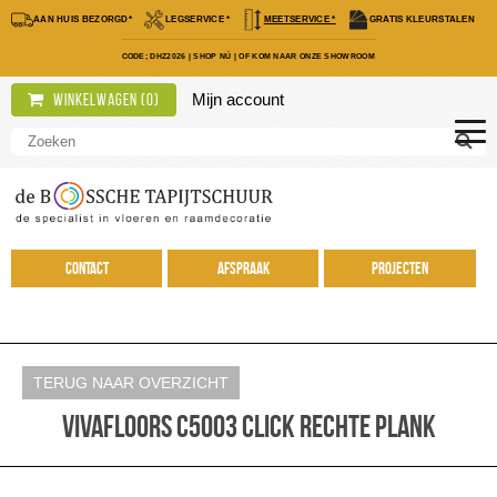
AAN HUIS BEZORGD*
LEGSERVICE *
MEETSERVICE *
GRATIS KLEURSTALEN
CODE; DHZ2026
|
SHOP NÚ
|
OF KOM NAAR ONZE SHOWROOM
Mijn account
Winkelwagen (
0
)
Contact
Afspraak
Projecten
TERUG NAAR OVERZICHT
Vivafloors C5003 click rechte plank