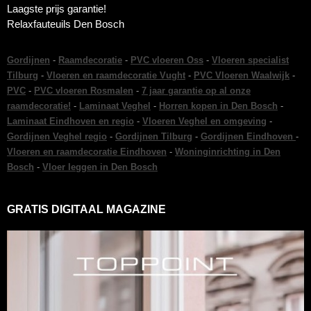
Laagste prijs garantie!
Relaxfauteuils Den Bosch
Gordijnen
-
Raamdecoratie
-
PVC vloeren Oss
-
Vloeren specialist
Tilburg
-
Vloeren en raamdecoratie Vught
-
PVC Vloeren Waalwijk
-
PVC
-
PVC vloeren Rosmalen
-
7 jaar garantie op al onze
raamdecoratie!
-
Laminaat Veghel
-
Horren kopen in Den Bosch
-
Laminaat Eindhoven en regio
-
Vloeren Veghel en omgeving
-
Gordijnen Veghel regio
-
Gordijnen Tilburg
-
Gordijnen Eindhoven
-
Vloeren en raamdecoratie Eindhoven
-
Woninginrichting in Den
Bosch
-
Vloer leggen in Den Bosch
GRATIS DIGITAAL MAGAZINE