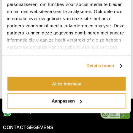
personaliseren, om functies voor social media te bieden
en om ons websiteverkeer te analyseren. Ook delen we
informatie over uw gebruik van onze site met onze
partners voor social media, adverteren en analyse. Deze
0
stuks -
€
0,00
partners kunnen deze gegevens combineren met andere
Afleveroptie:
informatie die u aan ze heeft verstrekt of die ze hebben
verzameld op basis van uw gebruik van hun services.
Afhalen in Den Bosch
gratis!
Levering binnen Nederland -
€ 52,00
TOEVOEGEN AAN WINKELMAND
Details tonen
OF WE ZIEN U IN DE WINKEL
Alles toestaan
Aanpassen
Whatsapp
CONTACTGEGEVENS