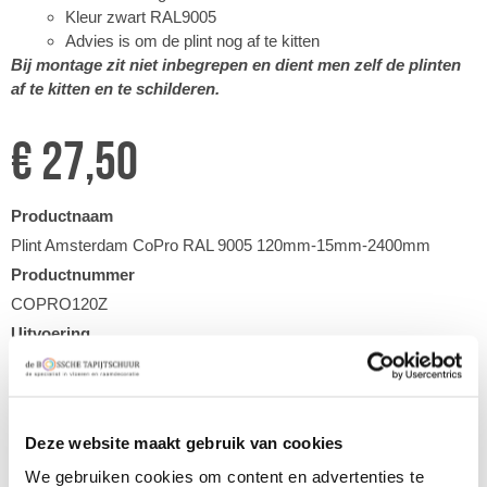
Kleur zwart RAL9005
Advies is om de plint nog af te kitten
Bij montage zit niet inbegrepen en dient men zelf de plinten
af te kitten en te schilderen.
€ 27,50
Productnaam
Plint Amsterdam CoPro RAL 9005 120mm-15mm-2400mm
Productnummer
COPRO120Z
Uitvoering
Prijs per stuk:
Deze website maakt gebruik van cookies
€ 27,50
We gebruiken cookies om content en advertenties te
Benodigde hoeveelheid (stuks):