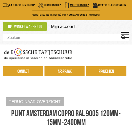
AAN HUIS BEZORGD*
LEGSERVICE *
MEETSERVICE *
GRATIS KLEURSTALEN
CODE; DHZ2026
|
SHOP NÚ
|
OF KOM NAAR ONZE SHOWROOM
Mijn account
Winkelwagen (
0
)
Contact
Afspraak
Projecten
TERUG NAAR OVERZICHT
Plint Amsterdam CoPro RAL 9005 120mm-
15mm-2400mm