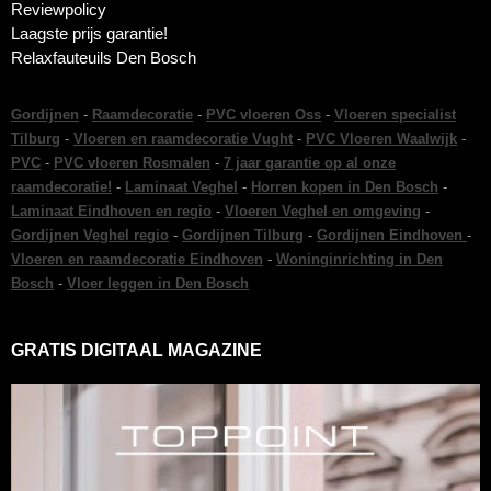
Reviewpolicy
Laagste prijs garantie!
Relaxfauteuils Den Bosch
Gordijnen
-
Raamdecoratie
-
PVC vloeren Oss
-
Vloeren specialist
Tilburg
-
Vloeren en raamdecoratie Vught
-
PVC Vloeren Waalwijk
-
PVC
-
PVC vloeren Rosmalen
-
7 jaar garantie op al onze
raamdecoratie!
-
Laminaat Veghel
-
Horren kopen in Den Bosch
-
Laminaat Eindhoven en regio
-
Vloeren Veghel en omgeving
-
Gordijnen Veghel regio
-
Gordijnen Tilburg
-
Gordijnen Eindhoven
-
Vloeren en raamdecoratie Eindhoven
-
Woninginrichting in Den
Bosch
-
Vloer leggen in Den Bosch
GRATIS DIGITAAL MAGAZINE