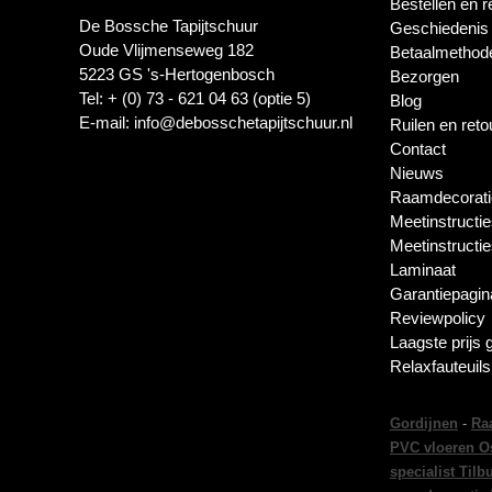
Bestellen en r
De Bossche Tapijtschuur
Geschiedenis
Oude Vlijmenseweg 182
Betaalmethod
5223 GS 's-Hertogenbosch
Bezorgen
Tel: + (0) 73 - 621 04 63 (optie 5)
Blog
E-mail: info@debosschetapijtschuur.nl
Ruilen en ret
Contact
Nieuws
Raamdecorati
Meetinstructie
Meetinstructi
Laminaat
Garantiepagin
Reviewpolicy
Laagste prijs 
Relaxfauteuil
Gordijnen
-
Ra
PVC vloeren O
specialist Tilb