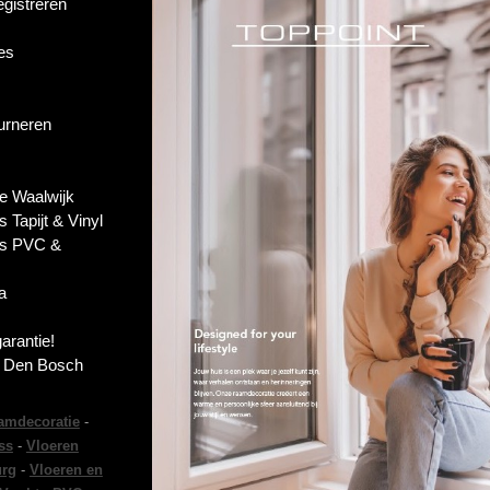
egistreren
es
ourneren
e Waalwijk
s Tapijt & Vinyl
es PVC &
a
garantie!
s Den Bosch
amdecoratie
-
ss
-
Vloeren
urg
-
Vloeren en