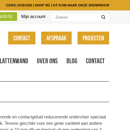
CODE; DHZ2026
|
SHOP NÚ
|
OF KOM NAAR ONZE SHOWROOM
Mijn account
gen (
0
)
Contact
Afspraak
Projecten
Lattenwand
Over ons
Blog
Contact
rende en contactgeluid reducerende ondervloer speciaal
k. Tevens geschikt voor een grote variëteit aan andere
sic is 10 mm dik en bestaat uit een onderplaat van 3