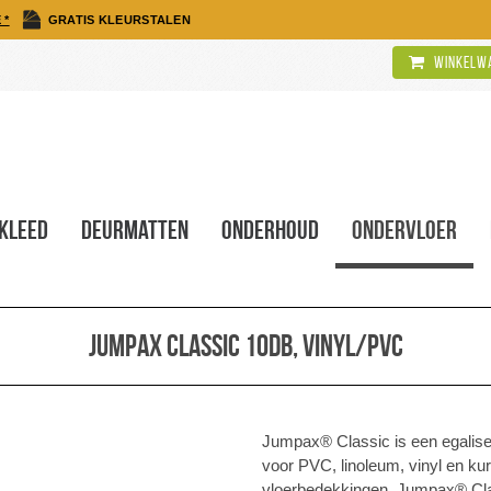
 *
GRATIS KLEURSTALEN
Winkelwa
kleed
Deurmatten
Onderhoud
Ondervloer
Jumpax Classic 10dB, vinyl/pvc
Jumpax® Classic is een egalise
voor PVC, linoleum, vinyl en kur
vloerbedekkingen. Jumpax® Clas