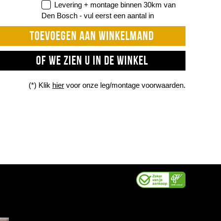
Levering + montage binnen 30km van
Den Bosch -
vul eerst een aantal in
TOEVOEGEN AAN WINKELMAND
OF WE ZIEN U IN DE WINKEL
(*) Klik
hier
voor onze leg/montage voorwaarden.