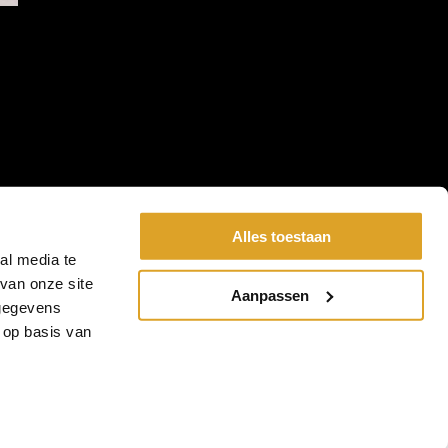
Alles toestaan
al media te
van onze site
Aanpassen
 gegevens
 op basis van
rwaarden
-
Meetinstructies Tapijt & Vinyl
-
Meetinstructies
Site Developed by
Vugts - Signmakers met lef