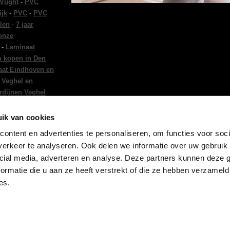
 Vught
-
PVC
ijk
-
PVC
-
PVC
len
-
7 jaar
 onze
-
Laminaat
n kopen in Den
at Eindhoven en
 Veghel en
rdijnen Veghel
en Tilburg
-
ndhoven
-
Vloeren
ik van cookies
tie Eindhoven
-
ontent en advertenties te personaliseren, om functies voor soci
ing in Den Bosch
erkeer te analyseren. Ook delen we informatie over uw gebruik 
 in Den Bosch
cial media, adverteren en analyse. Deze partners kunnen deze
ormatie die u aan ze heeft verstrekt of die ze hebben verzameld
es.
er
-
Privacy Statement
-
Sitemap
-
CBW-Voorwaarden
-
Advies en legvoo
All Rights Reserved.