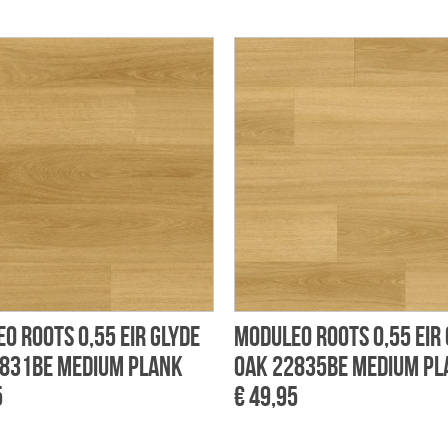
o Roots 0,55 EIR Glyde
Moduleo Roots 0,55 EIR
831BE Medium Plank
Oak 22835BE Medium Pl
5
€ 49,95