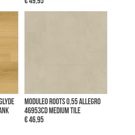
€ 49,95
 Glyde
Moduleo Roots 0,55 Allegro
ank
46953CD Medium Tile
€ 46,95