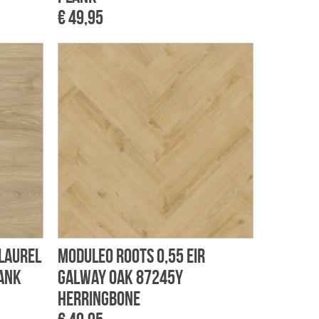
€ 49,95
 Laurel
Moduleo Roots 0,55 EIR
ank
Galway Oak 87245Y
Herringbone