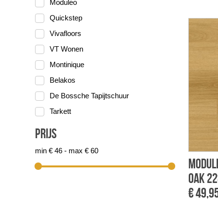
Moduleo
Quickstep
Vivafloors
VT Wonen
Montinique
Belakos
De Bossche Tapijtschuur
Tarkett
Prijs
min € 46 - max € 60
Module
Oak 22
€ 49,9