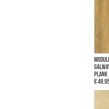
Module
Galwa
Plank
€ 49,9