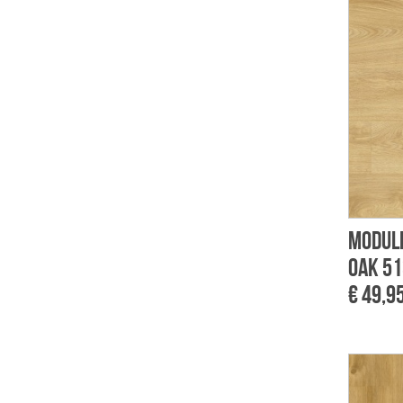
Module
Oak 51
€ 49,9