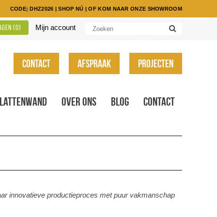
CODE; DHZ2026
|
SHOP NÚ
|
OF KOM NAAR ONZE SHOWROOM
Mijn account
gen (
0
)
Contact
Afspraak
Projecten
Lattenwand
Over ons
Blog
Contact
haar innovatieve productieproces met puur vakmanschap