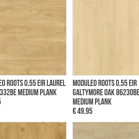
o Roots 0,55 EIR Laurel
Moduleo Roots 0,55 EIR
332BE Medium Plank
Galtymore Oak 86230B
5
Medium Plank
€ 49,95