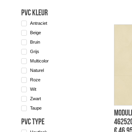
PVC Kleur
Antraciet
Beige
Bruin
Grijs
Multicolor
Naturel
Roze
Wit
Zwart
Taupe
Module
PVC Type
46252C
€ 46,9