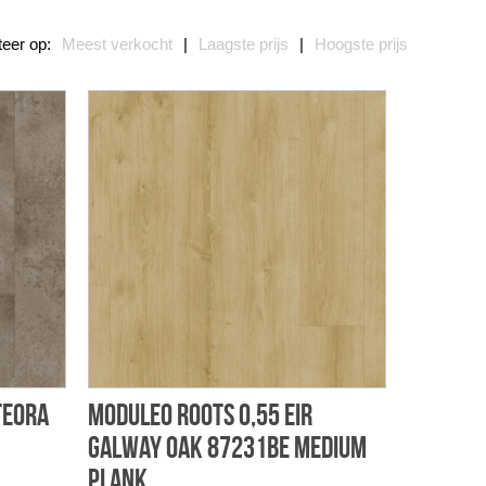
teer op:
Meest verkocht
|
Laagste prijs
|
Hoogste prijs
teora
Moduleo Roots 0,55 EIR
Galway Oak 87231BE Medium
Plank