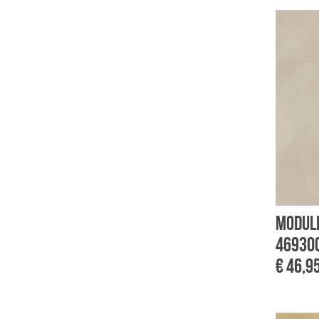
Module
46930C
€ 46,9