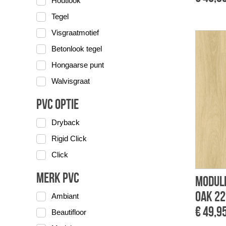
Houtlook
Tegel
Visgraatmotief
Betonlook tegel
Hongaarse punt
Walvisgraat
PVC optie
Dryback
Rigid Click
Click
Merk PVC
Module
Oak 22
Ambiant
€ 49,9
Beautifloor