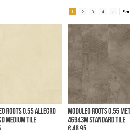
Sor
1
2
3
4
o Roots 0,55 Allegro
Moduleo Roots 0,55 Me
D Medium Tile
46943M Standard Tile
5
€ 46,95