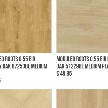
o Roots 0,55 EIR
Moduleo Roots 0,55 EIR
y Oak 87250BE Medium
Oak 51229BE Medium Pl
€ 49,95
5