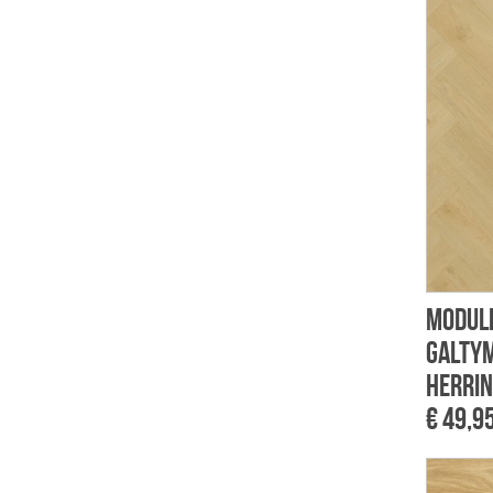
Module
Galty
Herri
€ 49,9