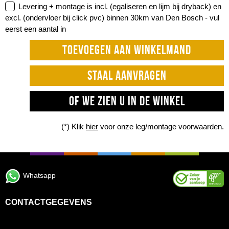
Levering + montage is incl. (egaliseren en lijm bij dryback) en
excl. (ondervloer bij click pvc) binnen 30km van Den Bosch -
vul
eerst een aantal in
TOEVOEGEN AAN WINKELMAND
STAAL AANVRAGEN
OF WE ZIEN U IN DE WINKEL
(*) Klik
hier
voor onze leg/montage voorwaarden.
Whatsapp
CONTACTGEGEVENS