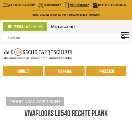
AAN HUIS BEZORGD*
LEGSERVICE *
MEETSERVICE *
GRATIS KLEURSTALEN
CODE; DHZ2026
|
SHOP NÚ
|
OF KOM NAAR ONZE SHOWROOM
Mijn account
Winkelwagen (
0
)
Contact
Afspraak
Projecten
TERUG NAAR OVERZICHT
Vivafloors L8540 rechte plank