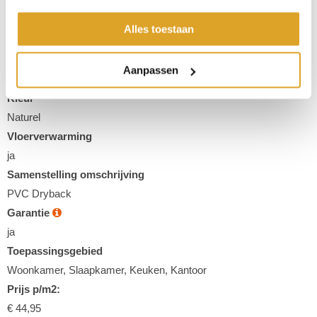
Afmeting
Alles toestaan
152,40 x 22,80 cm
Type
Aanpassen
Houtlook
Kleur
Naturel
Vloerverwarming
ja
Samenstelling omschrijving
PVC Dryback
Garantie
ja
Toepassingsgebied
Woonkamer, Slaapkamer, Keuken, Kantoor
Prijs p/m2:
€ 44,95