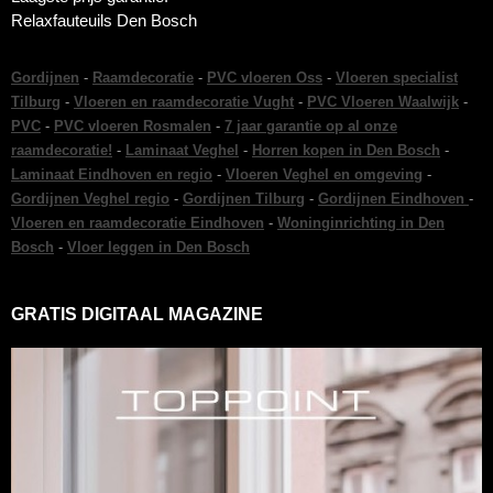
Relaxfauteuils Den Bosch
Gordijnen
-
Raamdecoratie
-
PVC vloeren Oss
-
Vloeren specialist
Tilburg
-
Vloeren en raamdecoratie Vught
-
PVC Vloeren Waalwijk
-
PVC
-
PVC vloeren Rosmalen
-
7 jaar garantie op al onze
raamdecoratie!
-
Laminaat Veghel
-
Horren kopen in Den Bosch
-
Laminaat Eindhoven en regio
-
Vloeren Veghel en omgeving
-
Gordijnen Veghel regio
-
Gordijnen Tilburg
-
Gordijnen Eindhoven
-
Vloeren en raamdecoratie Eindhoven
-
Woninginrichting in Den
Bosch
-
Vloer leggen in Den Bosch
GRATIS DIGITAAL MAGAZINE