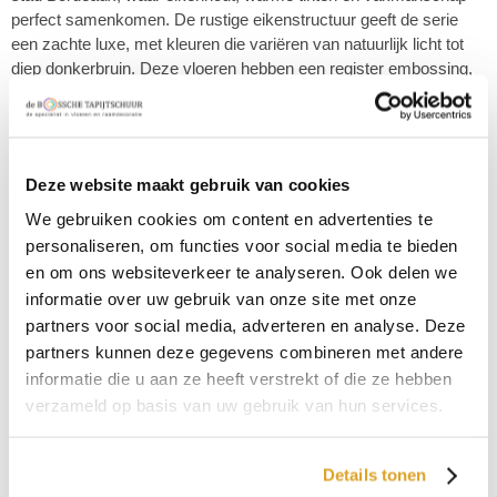
perfect samenkomen. De rustige eikenstructuur geeft de serie
een zachte luxe, met kleuren die variëren van natuurlijk licht tot
diep donkerbruin. Deze vloeren hebben een register embossing,
waardoor de natuurlijke structuur van het eikenhout prachtig tot
leven komt, en voel je de textuur echt. Wat deze serie nog
specialer maakt, is de ultra matte afwerking die zorgt voor een
verfijnde en tijdloze uitstraling. Deze serie is volledig verkrijgbaar
Deze website maakt gebruik van cookies
in lijm, click en visgraat.
We gebruiken cookies om content en advertenties te
€ 44,95 p/m2
personaliseren, om functies voor social media te bieden
en om ons websiteverkeer te analyseren. Ook delen we
informatie over uw gebruik van onze site met onze
Productnaam
partners voor social media, adverteren en analyse. Deze
Vivafloors L8540 rechte plank
partners kunnen deze gegevens combineren met andere
informatie die u aan ze heeft verstrekt of die ze hebben
Productnummer
verzameld op basis van uw gebruik van hun services.
L8540
Uitvoering
Details tonen