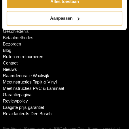
Tel: + (0) 73 - 621 04 63 (optie 5)
Alles toestaan
E-mail: info@debosschetapijtschuur.nl
Aanpassen
Bestellen en registreren
Geschiedenis
Betaalmethodes
Bezorgen
Blog
Ruilen en retourneren
Contact
Nieuws
Raamdecoratie Waalwijk
Meetinstructies Tapijt & Vinyl
Meetinstructies PVC & Laminaat
Garantiepagina
Reviewpolicy
Laagste prijs garantie!
Relaxfauteuils Den Bosch
Gordijnen
-
Raamdecoratie
-
PVC vloeren Oss
-
Vloeren specialist