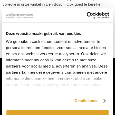
collectie in onze winkel in Den Bosch. Ook goed te bereiken
vanuit Breda, Eindhoven, Nijmegen of Tilburg. Parkeren kan voor
de deur en de koffie staat al klaar!
Deze website maakt gebruik van cookies
Sorteer op:
Meest verkocht
|
Laagste prijs
|
Hoogste prijs
Er werden geen producten gevonden. Kies a.u.b. voor andere
We gebruiken cookies om content en advertenties te
filters
personaliseren, om functies voor social media te bieden
en om ons websiteverkeer te analyseren. Ook delen we
informatie over uw gebruik van onze site met onze
partners voor social media, adverteren en analyse. Deze
Whatsapp
partners kunnen deze gegevens combineren met andere
informatie die u aan ze heeft verstrekt of die ze hebben
CONTACTGEGEVENS
verzameld op basis van uw gebruik van hun services.
De Bossche Tapijtschuur
Details tonen
Oude Vlijmenseweg 182
5223 GS 's-Hertogenbosch