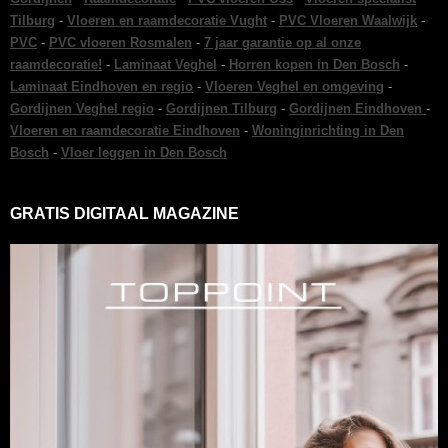
Tilburg
-
Vloeren en raamdecoratie Vught
-
PVC Vloeren Waalwijk
-
PVC
-
PVC vloeren Rosmalen
-
7 jaar garantie op al onze
raamdecoratie!
-
Laminaat Veghel
-
Horren kopen in Den Bosch
-
Laminaat Eindhoven en regio
-
Vloeren Veghel en omgeving
-
Gordijnen Veghel regio
-
Gordijnen Tilburg
-
Gordijnen Eindhoven
-
Vloeren en raamdecoratie Eindhoven
-
Woninginrichting in Den
Bosch
-
Vloer leggen in Den Bosch
GRATIS DIGITAAL MAGAZINE