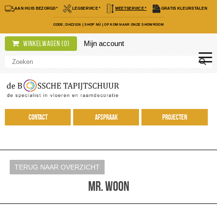
AAN HUIS BEZORGD*
LEGSERVICE *
MEETSERVICE *
GRATIS KLEURSTALEN
CODE; DHZ2026
|
SHOP NÚ
|
OF KOM NAAR ONZE SHOWROOM
Mijn account
Winkelwagen (
0
)
Contact
Afspraak
Projecten
TERUG NAAR OVERZICHT
Mr. Woon