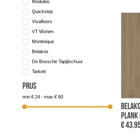
Moduleo
Quickstep
Vivafloors
VT Wonen
Montinique
Belakos
De Bossche Tapijtschuur
Tarkett
Prijs
min € 24 - max € 60
Belako
plank
€ 43,9