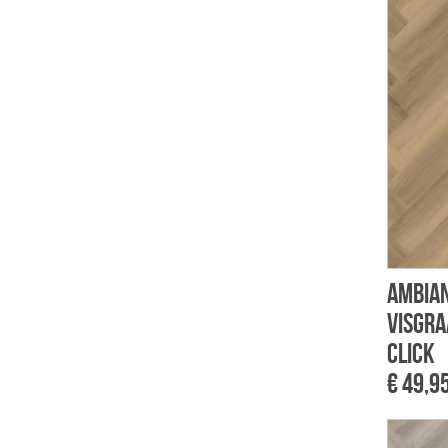
Ambian
visgra
click
€ 49,9