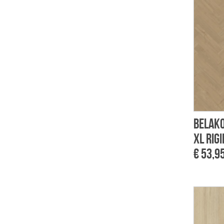
Belako
XL rigi
€ 53,9