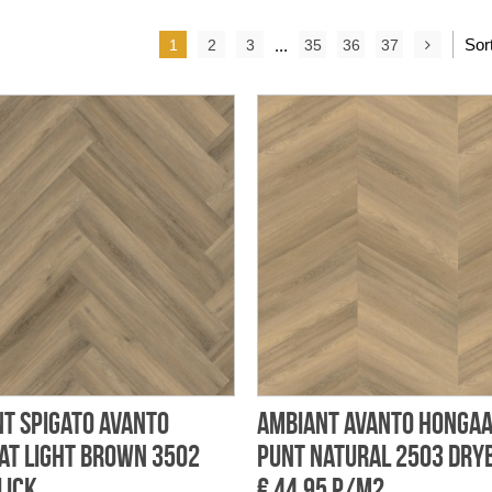
Sor
1
2
3
...
35
36
37
t Spigato Avanto
Ambiant Avanto honga
at light brown 3502
punt natural 2503 dry
lick
€ 44,95 p/m2