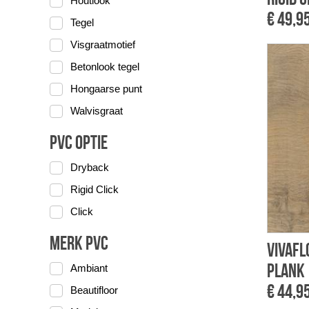
Houtlook
€ 49,9
Tegel
Visgraatmotief
Betonlook tegel
Hongaarse punt
Walvisgraat
PVC optie
Dryback
Rigid Click
Click
Merk PVC
Vivafl
plank
Ambiant
€ 44,9
Beautifloor