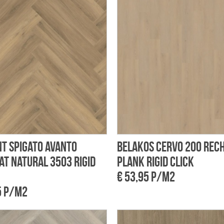
t Spigato Avanto
Belakos Cervo 200 rec
at natural 3503 Rigid
plank rigid click
€ 53,95 p/m2
5 p/m2