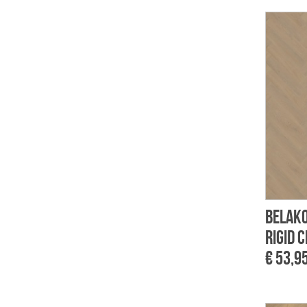
Belako
rigid c
€ 53,9