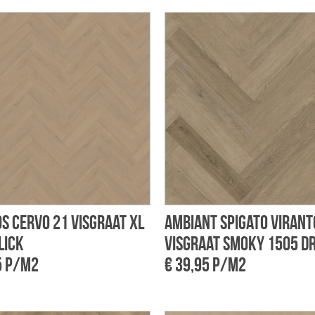
s Cervo 21 visgraat XL
Ambiant Spigato Virant
lick
visgraat smoky 1505 d
5 p/m2
€ 39,95 p/m2