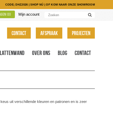
CODE; DHZ2026
|
SHOP NÚ
|
OF KOM NAAR ONZE SHOWROOM
Mijn account
gen (
0
)
Contact
Afspraak
Projecten
Lattenwand
Over ons
Blog
Contact
keus uit verschillende kleuren en patronen en is zeer