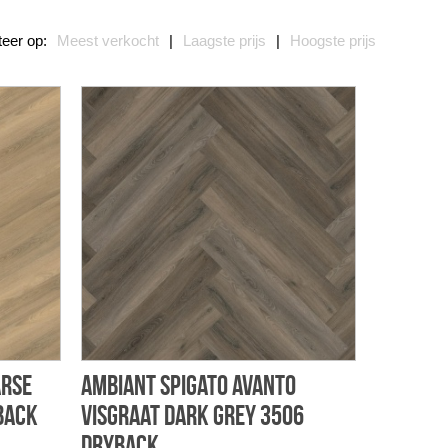
teer op:
Meest verkocht
|
Laagste prijs
|
Hoogste prijs
arse
Ambiant Spigato Avanto
back
visgraat dark grey 3506
dryback