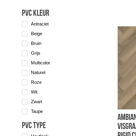
PVC Kleur
Antraciet
Beige
Bruin
Grijs
Multicolor
Naturel
Roze
Wit
Zwart
Taupe
Ambian
PVC Type
visgra
Rigid c