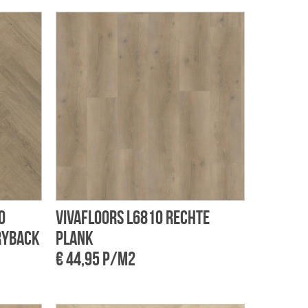
o
Vivafloors L6810 rechte
ryback
plank
€ 44,95 p/m2