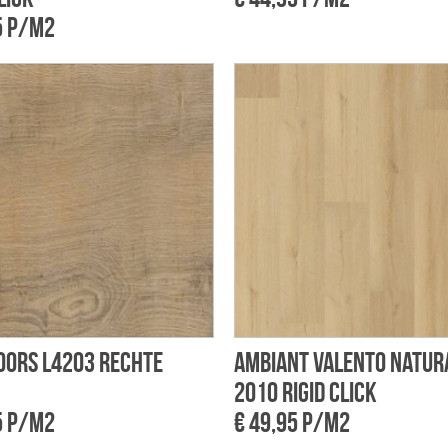
5 p/m2
oors L4203 rechte
Ambiant Valento natur
2010 Rigid click
5 p/m2
€ 49,95 p/m2