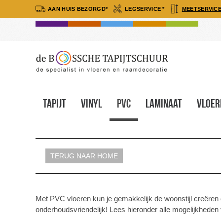
AAN HUIS BEZORGD*
LEGSERVICE *
MEETSERVICE
Tapijt
Vinyl
Pvc
Laminaat
Vloer
TERUG NAAR HOME
Met PVC vloeren kun je gemakkelijk de woonstijl creëren d
onderhoudsvriendelijk! Lees hieronder alle mogelijkheden 