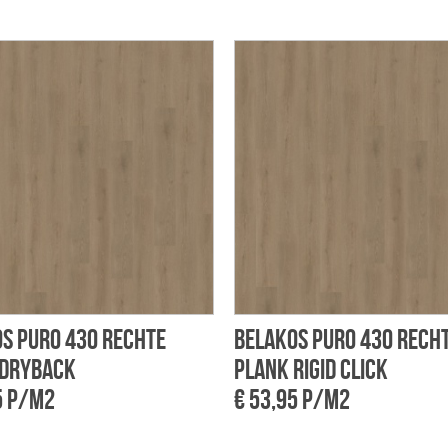
s Puro 430 rechte
Belakos Puro 430 rech
 dryback
plank rigid click
5 p/m2
€ 53,95 p/m2