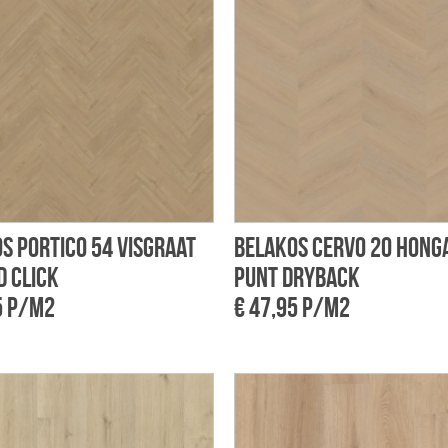
s Portico 54 visgraat
Belakos Cervo 20 hong
d click
punt dryback
5 p/m2
€ 47,95 p/m2