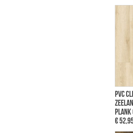
PVC Cl
Zeelan
plank 
€ 52,9