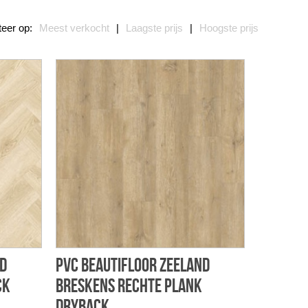
teer op:
Meest verkocht
|
Laagste prijs
|
Hoogste prijs
nd
PVC Beautifloor Zeeland
ck
Breskens rechte plank
dryback