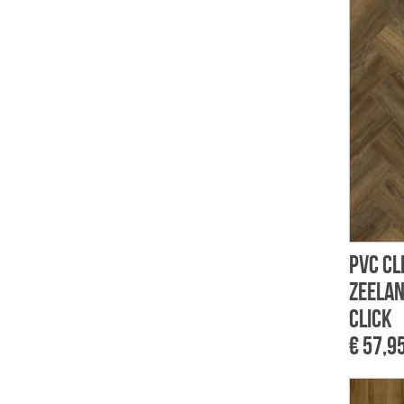
PVC Cl
Zeelan
click
€ 57,9