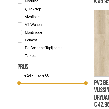
€ 46,9
Moduleo
Quickstep
Vivafloors
VT Wonen
Montinique
Belakos
De Bossche Tapijtschuur
Tarkett
Prijs
min € 24 - max € 60
PVC Be
Vlissi
dryba
€ 42,9