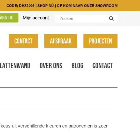
CODE; DHZ2026
|
SHOP NÚ
|
OF KOM NAAR ONZE SHOWROOM
Mijn account
gen (
0
)
Contact
Afspraak
Projecten
Lattenwand
Over ons
Blog
Contact
keus uit verschillende kleuren en patronen en is zeer