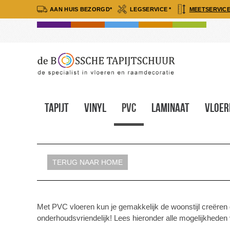
AAN HUIS BEZORGD*
LEGSERVICE *
MEETSERVICE
Tapijt
Vinyl
Pvc
Laminaat
Vloer
TERUG NAAR HOME
Met PVC vloeren kun je gemakkelijk de woonstijl creëren d
onderhoudsvriendelijk! Lees hieronder alle mogelijkheden 