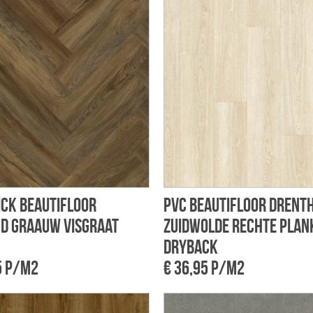
ick Beautifloor
PVC Beautifloor Drent
d Graauw visgraat
Zuidwolde rechte plan
dryback
5 p/m2
€ 36,95 p/m2