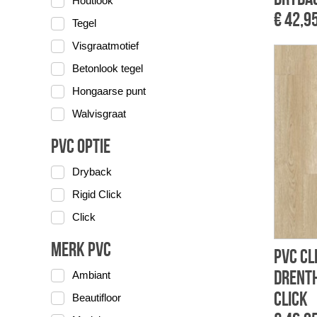
Houtlook
€ 42,9
Tegel
Visgraatmotief
Betonlook tegel
Hongaarse punt
Walvisgraat
PVC optie
Dryback
Rigid Click
Click
Merk PVC
PVC Cl
Drenth
Ambiant
click
Beautifloor