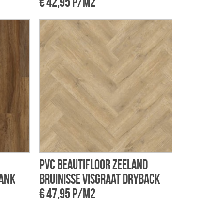
€ 42,95 p/m2
PVC Beautifloor Zeeland
lank
Bruinisse visgraat dryback
€ 47,95 p/m2