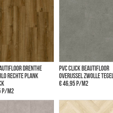
autifloor Drenthe
PVC Click Beautifloor
lo rechte plank
Overijssel Zwolle tegel
ck
€ 46,95 p/m2
5 p/m2