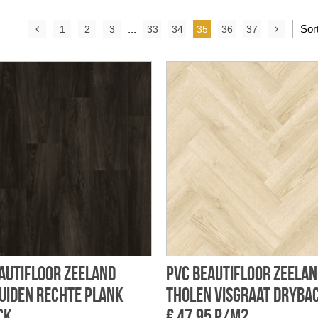
Sor
1
2
3
...
33
34
35
36
37
autifloor Zeeland
PVC Beautifloor Zeela
uiden rechte plank
Tholen visgraat dryba
ck
€ 47,95 p/m2