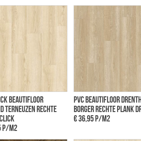
ick Beautifloor
PVC Beautifloor Drent
d Terneuzen rechte
Borger rechte plank d
click
€ 36,95 p/m2
5 p/m2