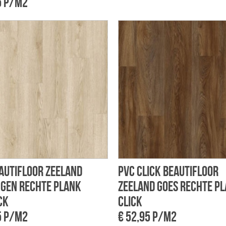
5 p/m2
autifloor Zeeland
PVC Click Beautifloor
ngen rechte plank
Zeeland Goes rechte p
ck
click
5 p/m2
€ 52,95 p/m2