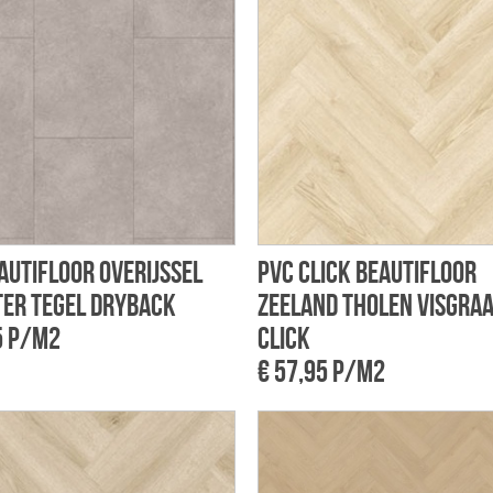
autifloor Overijssel
PVC Click Beautifloor
er tegel dryback
Zeeland Tholen visgra
5 p/m2
click
€ 57,95 p/m2