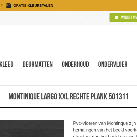
 *
GRATIS KLEURSTALEN
Winkelwa
kleed
Deurmatten
Onderhoud
Ondervloer
Montinique Largo XXL rechte plank 501311
Pvc-vloeren van Montinque zijn
herhalingen van het beeld voork
structuur van het beeld precies 