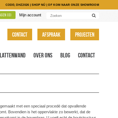
CODE; DHZ2026
|
SHOP NÚ
|
OF KOM NAAR ONZE SHOWROOM
Mijn account
gen (
0
)
Contact
Afspraak
Projecten
Lattenwand
Over ons
Blog
Contact
 gemaakt met een speciaal procedé dat opvallende
omt. Bovendien is het oppervlakte zo bewerkt, dat de
terugkomt in de bovenlaag. U voelt echt de houtstructuur