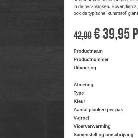
in de pvc-planken. Bovendien zi
ook de typische 'kunststof' gla
€ 39,95 
42,00
Productnaam
Productnummer
Uitvoering
Afmeting
Type
Kleur
Aantal planken per pak
V-groef
Vloerverwarming
Samenstelling omschrijving