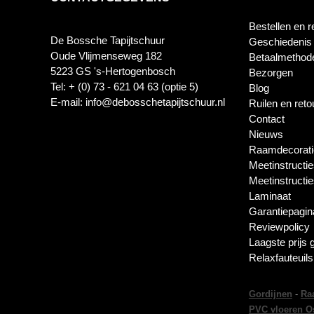
Bestellen en r
De Bossche Tapijtschuur
Geschiedenis
Oude Vlijmenseweg 182
Betaalmethod
5223 GS 's-Hertogenbosch
Bezorgen
Tel: + (0) 73 - 621 04 63 (optie 5)
Blog
E-mail: info@debosschetapijtschuur.nl
Ruilen en ret
Contact
Nieuws
Raamdecorati
Meetinstructie
Meetinstructi
Laminaat
Garantiepagin
Reviewpolicy
Laagste prijs 
Relaxfauteuil
Gordijnen
-
Ra
PVC vloeren O