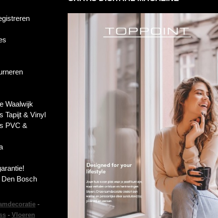
egistreren
es
ourneren
e Waalwijk
s Tapijt & Vinyl
es PVC &
a
garantie!
s Den Bosch
amdecoratie
-
ss
-
Vloeren