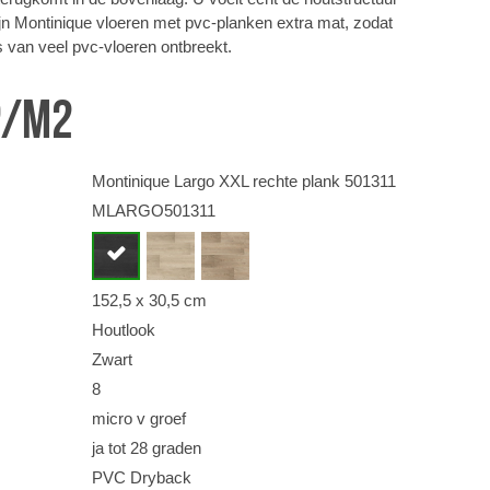
jn Montinique vloeren met pvc-planken extra mat, zodat
ns van veel pvc-vloeren ontbreekt.
p/m2
Montinique Largo XXL rechte plank 501311
MLARGO501311
152,5 x 30,5 cm
Houtlook
Zwart
8
micro v groef
ja tot 28 graden
PVC Dryback