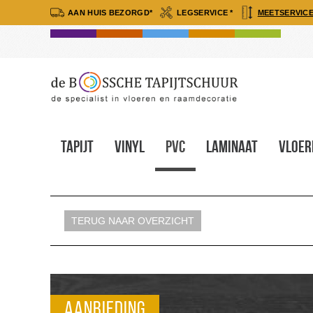
AAN HUIS BEZORGD*
LEGSERVICE *
MEETSERVICE
Tapijt
Vinyl
Pvc
Laminaat
Vloer
TERUG NAAR OVERZICHT
aanbieding