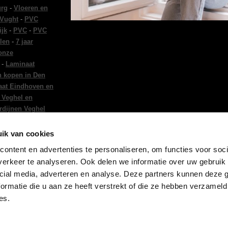
urg
-
Vloeren en
 Vught
-
PVC
ijk
-
PVC
-
PVC
len
-
7 jaar
 onze
-
Laminaat
n kopen in Den
at Eindhoven en
 Veghel en
rdijnen Veghel
en Tilburg
-
ndhoven
-
Vloeren
ik van cookies
tie Eindhoven
-
ontent en advertenties te personaliseren, om functies voor soci
ing in Den Bosch
erkeer te analyseren. Ook delen we informatie over uw gebruik 
 in Den Bosch
cial media, adverteren en analyse. Deze partners kunnen deze
ormatie die u aan ze heeft verstrekt of die ze hebben verzameld
es.
er
-
Privacy Statement
-
Sitemap
-
CBW-Voorwaarden
-
Advies en legvoo