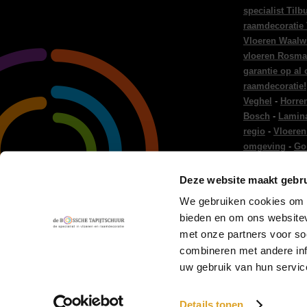
specialist Tilb
raamdecoratie
Vloeren Waalw
vloeren Rosma
garantie op al
raamdecoratie!
Veghel
-
Horre
Bosch
-
Lamina
regio
-
Vloeren
omgeving
-
Go
regio
-
Gordijn
Gordijnen Ei
Deze website maakt gebru
en raamdecora
We gebruiken cookies om c
Woninginricht
bieden en om ons websitev
-
Vloer leggen
met onze partners voor so
combineren met andere inf
uw gebruik van hun servic
All Content Copyright 2026 -
De Bossche Tapijtschuur
.
Disclaim
Details tonen