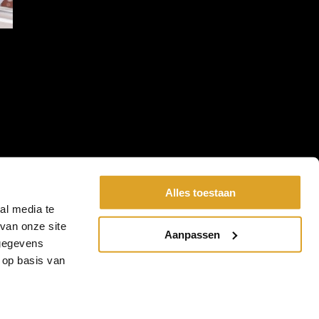
Alles toestaan
al media te
van onze site
Aanpassen
 gegevens
 op basis van
rwaarden
-
Meetinstructies Tapijt & Vinyl
-
Meetinstructies