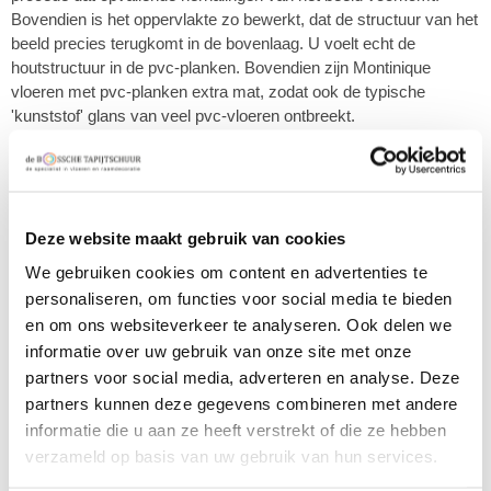
Bovendien is het oppervlakte zo bewerkt, dat de structuur van het
beeld precies terugkomt in de bovenlaag. U voelt echt de
houtstructuur in de pvc-planken. Bovendien zijn Montinique
vloeren met pvc-planken extra mat, zodat ook de typische
'kunststof' glans van veel pvc-vloeren ontbreekt.
€ 41,95 p/m2
44,00
Deze website maakt gebruik van cookies
Productnaam
We gebruiken cookies om content en advertenties te
Montinique Clermont XL rechte plank 54820
personaliseren, om functies voor social media te bieden
Productnummer
en om ons websiteverkeer te analyseren. Ook delen we
MCLERMONT54820
informatie over uw gebruik van onze site met onze
Uitvoering
partners voor social media, adverteren en analyse. Deze
partners kunnen deze gegevens combineren met andere
informatie die u aan ze heeft verstrekt of die ze hebben
verzameld op basis van uw gebruik van hun services.
Afmeting
154 x 23,3 cm