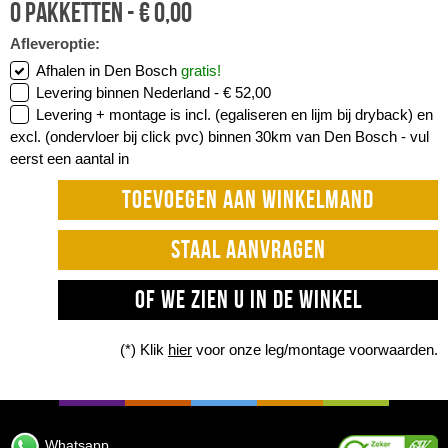
0
pakketten -
€
0,00
Afleveroptie:
Afhalen in Den Bosch
gratis!
Levering binnen Nederland -
€ 52,00
Levering + montage is incl. (egaliseren en lijm bij dryback) en
excl. (ondervloer bij click pvc) binnen 30km van Den Bosch -
vul
eerst een aantal in
TOEVOEGEN AAN WINKELMAND
STAAL AANVRAGEN
OF WE ZIEN U IN DE WINKEL
(*) Klik
hier
voor onze leg/montage voorwaarden.
Whatsapp