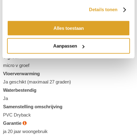
Type
Details tonen
Houtlook
Kleur
Alles toestaan
Beige
Aantal planken per pak
Aanpassen
12 planken
V-groef
micro v groef
Vloerverwarming
Ja geschikt (maximaal 27 graden)
Waterbestendig
Ja
Samenstelling omschrijving
PVC Dryback
Garantie
ja 20 jaar woongebruik