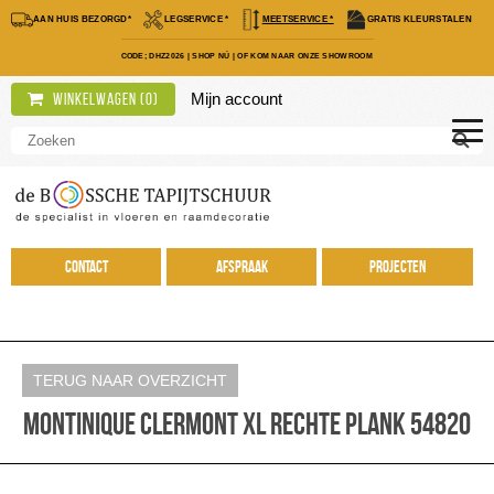
AAN HUIS BEZORGD*
LEGSERVICE *
MEETSERVICE *
GRATIS KLEURSTALEN
CODE; DHZ2026
|
SHOP NÚ
|
OF KOM NAAR ONZE SHOWROOM
Mijn account
Winkelwagen (
0
)
Contact
Afspraak
Projecten
TERUG NAAR OVERZICHT
Montinique Clermont XL rechte plank 54820