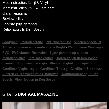
Meetinstructies Tapijt & Vinyl
Meetinstructies PVC & Laminaat
Garantiepagina
Reviewpolicy
Laagste prijs garantie!
Relaxfauteuils Den Bosch
Gordijnen
-
Raamdecoratie
-
PVC vloeren Oss
-
Vloeren specialist
Tilburg
-
Vloeren en raamdecoratie Vught
-
PVC Vloeren Waalwijk
-
PVC
-
PVC vloeren Rosmalen
-
7 jaar garantie op al onze
raamdecoratie!
-
Laminaat Veghel
-
Horren kopen in Den Bosch
-
Laminaat Eindhoven en regio
-
Vloeren Veghel en omgeving
-
Gordijnen Veghel regio
-
Gordijnen Tilburg
-
Gordijnen Eindhoven
-
Vloeren en raamdecoratie Eindhoven
-
Woninginrichting in Den
Bosch
-
Vloer leggen in Den Bosch
GRATIS DIGITAAL MAGAZINE