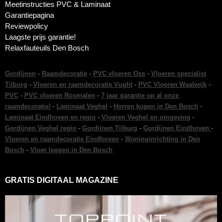
Meetinstructies PVC & Laminaat
Garantiepagina
Reviewpolicy
Laagste prijs garantie!
Relaxfauteuils Den Bosch
Gordijnen
-
Raamdecoratie
-
PVC vloeren Oss
-
Vloeren specialist
Tilburg
-
Vloeren en raamdecoratie Vught
-
PVC Vloeren Waalwijk
-
PVC
-
PVC vloeren Rosmalen
-
7 jaar garantie op al onze
raamdecoratie!
-
Laminaat Veghel
-
Horren kopen in Den Bosch
-
Laminaat Eindhoven en regio
-
Vloeren Veghel en omgeving
-
Gordijnen Veghel regio
-
Gordijnen Tilburg
-
Gordijnen Eindhoven
-
Vloeren en raamdecoratie Eindhoven
-
Woninginrichting in Den
Bosch
-
Vloer leggen in Den Bosch
GRATIS DIGITAAL MAGAZINE