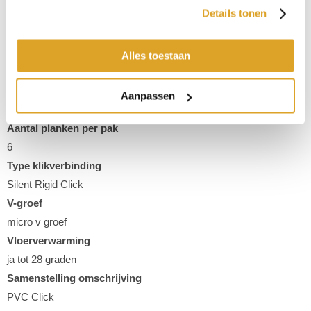
Details tonen
Afmeting
152,2 x 24 cm
Type
Alles toestaan
Houtlook
Kleur
Aanpassen
Bruin
Aantal planken per pak
6
Type klikverbinding
Silent Rigid Click
V-groef
micro v groef
Vloerverwarming
ja tot 28 graden
Samenstelling omschrijving
PVC Click