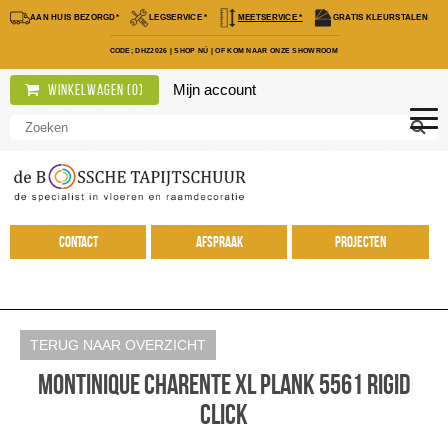
AAN HUIS BEZORGD*
LEGSERVICE *
MEETSERVICE *
GRATIS KLEURSTALEN
CODE; DHZ2026
|
SHOP NÚ
|
OF KOM NAAR ONZE SHOWROOM
Mijn account
Winkelwagen (
0
)
Contact
Afspraak
Projecten
TERUG NAAR OVERZICHT
Montinique Charente XL plank 5561 Rigid
Click