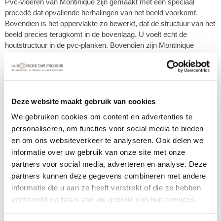
Pvc-vloeren van Montinique zijn gemaakt met een speciaal
procedé dat opvallende herhalingen van het beeld voorkomt.
Bovendien is het oppervlakte zo bewerkt, dat de structuur van het
beeld precies terugkomt in de bovenlaag. U voelt echt de
houtstructuur in de pvc-planken. Bovendien zijn Montinique
vloeren met pvc-planken extra mat, zodat ook de typische
'kunststof' glans van veel pvc-vloeren ontbreekt. U heeft een
prachtige click pvc vloer.
Deze website maakt gebruik van cookies
€ 52,95 p/m2
55,00
We gebruiken cookies om content en advertenties te
personaliseren, om functies voor social media te bieden
Productnaam
en om ons websiteverkeer te analyseren. Ook delen we
Montinique Charente XL plank 5561 Rigid Click
informatie over uw gebruik van onze site met onze
partners voor social media, adverteren en analyse. Deze
Productnummer
partners kunnen deze gegevens combineren met andere
MCHARRENTE5561CL
informatie die u aan ze heeft verstrekt of die ze hebben
Uitvoering
verzameld op basis van uw gebruik van hun services.