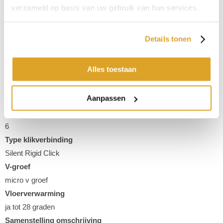
verzameld op basis van uw gebruik van hun services.
Afmeting
Details tonen
91,4 x 91,4 cm
Type
Alles toestaan
Betonlook
Kleur
Aanpassen
Grijs
Aantal planken per pak
6
Type klikverbinding
Silent Rigid Click
V-groef
micro v groef
Vloerverwarming
ja tot 28 graden
Samenstelling omschrijving