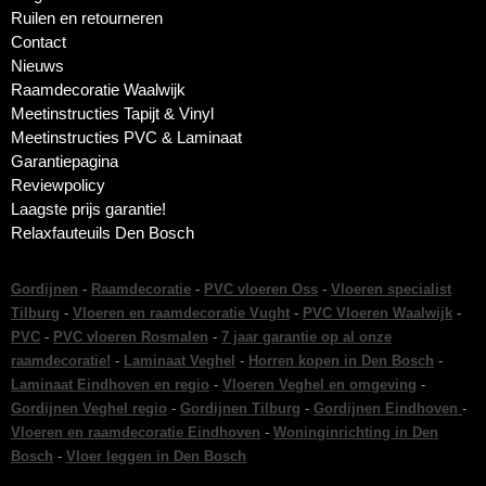
Ruilen en retourneren
Contact
Nieuws
Raamdecoratie Waalwijk
Meetinstructies Tapijt & Vinyl
Meetinstructies PVC & Laminaat
Garantiepagina
Reviewpolicy
Laagste prijs garantie!
Relaxfauteuils Den Bosch
Gordijnen
-
Raamdecoratie
-
PVC vloeren Oss
-
Vloeren specialist
Tilburg
-
Vloeren en raamdecoratie Vught
-
PVC Vloeren Waalwijk
-
PVC
-
PVC vloeren Rosmalen
-
7 jaar garantie op al onze
raamdecoratie!
-
Laminaat Veghel
-
Horren kopen in Den Bosch
-
Laminaat Eindhoven en regio
-
Vloeren Veghel en omgeving
-
Gordijnen Veghel regio
-
Gordijnen Tilburg
-
Gordijnen Eindhoven
-
Vloeren en raamdecoratie Eindhoven
-
Woninginrichting in Den
Bosch
-
Vloer leggen in Den Bosch