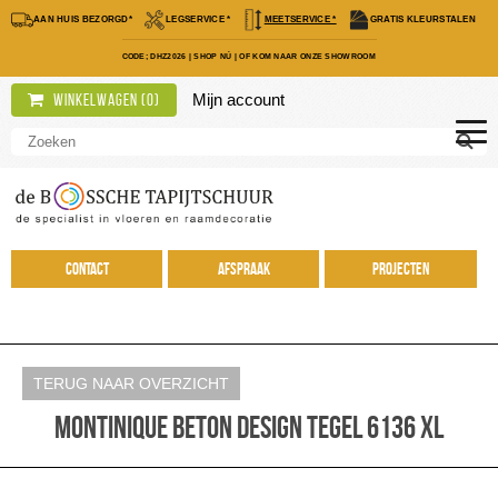
AAN HUIS BEZORGD*
LEGSERVICE *
MEETSERVICE *
GRATIS KLEURSTALEN
CODE; DHZ2026
|
SHOP NÚ
|
OF KOM NAAR ONZE SHOWROOM
Mijn account
Winkelwagen (
0
)
Contact
Afspraak
Projecten
TERUG NAAR OVERZICHT
Montinique Beton Design tegel 6136 XL