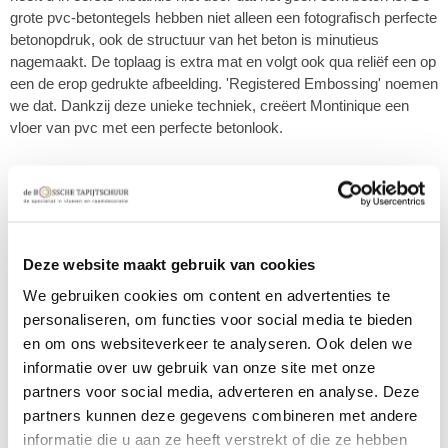
grote pvc-betontegels hebben niet alleen een fotografisch perfecte
betonopdruk, ook de structuur van het beton is minutieus
nagemaakt. De toplaag is extra mat en volgt ook qua reliëf een op
een de erop gedrukte afbeelding. 'Registered Embossing' noemen
we dat. Dankzij deze unieke techniek, creëert Montinique een
vloer van pvc met een perfecte betonlook.
€ 43,95 p/m2
47,00
Deze website maakt gebruik van cookies
Productnaam
We gebruiken cookies om content en advertenties te
Montinique Beton Design tegel 6136 XL
personaliseren, om functies voor social media te bieden
Productnummer
en om ons websiteverkeer te analyseren. Ook delen we
MBETON6136XL
informatie over uw gebruik van onze site met onze
Uitvoering
partners voor social media, adverteren en analyse. Deze
partners kunnen deze gegevens combineren met andere
informatie die u aan ze heeft verstrekt of die ze hebben