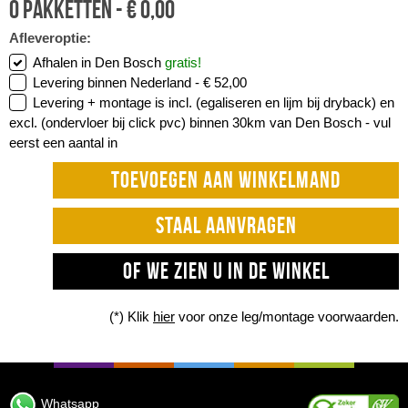
0
pakketten -
€
0,00
Afleveroptie:
Afhalen in Den Bosch
gratis!
Levering binnen Nederland -
€ 52,00
Levering + montage is incl. (egaliseren en lijm bij dryback) en
excl. (ondervloer bij click pvc) binnen 30km van Den Bosch -
vul
eerst een aantal in
TOEVOEGEN AAN WINKELMAND
STAAL AANVRAGEN
OF WE ZIEN U IN DE WINKEL
(*) Klik
hier
voor onze leg/montage voorwaarden.
Whatsapp