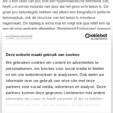
Als u een vloer van pvc met een hyperrealistische betonlook ziet,
heeft u in eerste instantie niet door dat het geen echt beton is. De
grote pvc-betontegels hebben niet alleen een fotografisch perfecte
betonopdruk, ook de structuur van het beton is minutieus
nagemaakt. De toplaag is extra mat en volgt ook qua reliëf een op
een de erop gedrukte afbeelding. 'Registered Embossing' noemen
we dat. Dankzij deze unieke techniek, creëert Montinique een
vloer van pvc met een perfecte betonlook.
Deze website maakt gebruik van cookies
€ 52,95 p/m2
55,00
We gebruiken cookies om content en advertenties te
personaliseren, om functies voor social media te bieden
en om ons websiteverkeer te analyseren. Ook delen we
Productnaam
informatie over uw gebruik van onze site met onze
Montinique Beton Design tegel 57211 Rigid Click
partners voor social media, adverteren en analyse. Deze
Productnummer
partners kunnen deze gegevens combineren met andere
MBETON57211CL
informatie die u aan ze heeft verstrekt of die ze hebben
Uitvoering
verzameld op basis van uw gebruik van hun services.