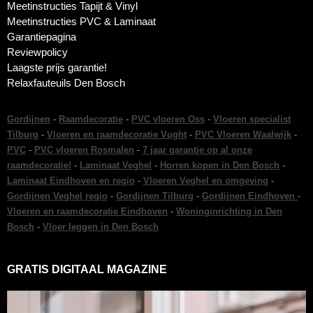
Meetinstructies Tapijt & Vinyl
Meetinstructies PVC & Laminaat
Garantiepagina
Reviewpolicy
Laagste prijs garantie!
Relaxfauteuils Den Bosch
Gordijnen
-
Raamdecoratie
-
PVC vloeren Oss
-
Vloeren specialist
Tilburg
-
Vloeren en raamdecoratie Vught
-
PVC Vloeren Waalwijk
-
PVC
-
PVC vloeren Rosmalen
-
7 jaar garantie op al onze
raamdecoratie!
-
Laminaat Veghel
-
Horren kopen in Den Bosch
-
Laminaat Eindhoven en regio
-
Vloeren Veghel en omgeving
-
Gordijnen Veghel regio
-
Gordijnen Tilburg
-
Gordijnen Eindhoven
-
Vloeren en raamdecoratie Eindhoven
-
Woninginrichting in Den
Bosch
-
Vloer leggen in Den Bosch
GRATIS DIGITAAL MAGAZINE