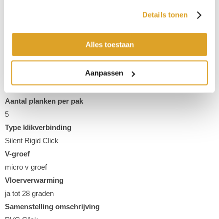
Details tonen
Afmeting
91,4 x 45,7 cm
Alles toestaan
Type
Betonlook
Aanpassen
Kleur
Bruingrijs
Aantal planken per pak
5
Type klikverbinding
Silent Rigid Click
V-groef
micro v groef
Vloerverwarming
ja tot 28 graden
Samenstelling omschrijving