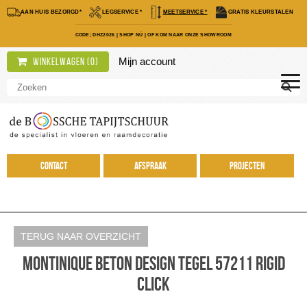
AAN HUIS BEZORGD*
LEGSERVICE *
MEETSERVICE *
GRATIS KLEURSTALEN
CODE; DHZ2026
|
SHOP NÚ
|
OF KOM NAAR ONZE SHOWROOM
Mijn account
Winkelwagen (
0
)
Contact
Afspraak
Projecten
TERUG NAAR OVERZICHT
Montinique Beton Design tegel 57211 Rigid
Click