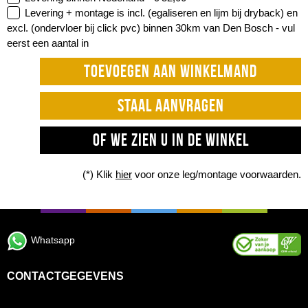
Levering + montage is incl. (egaliseren en lijm bij dryback) en
excl. (ondervloer bij click pvc) binnen 30km van Den Bosch -
vul
eerst een aantal in
TOEVOEGEN AAN WINKELMAND
STAAL AANVRAGEN
OF WE ZIEN U IN DE WINKEL
(*) Klik
hier
voor onze leg/montage voorwaarden.
Whatsapp
CONTACTGEGEVENS