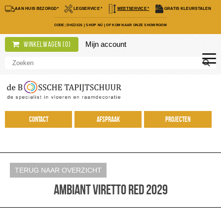
AAN HUIS BEZORGD*
LEGSERVICE *
MEETSERVICE *
GRATIS KLEURSTALEN
CODE; DHZ2026
|
SHOP NÚ
|
OF KOM NAAR ONZE SHOWROOM
Mijn account
Winkelwagen (
0
)
Contact
Afspraak
Projecten
TERUG NAAR OVERZICHT
Ambiant Viretto Red 2029