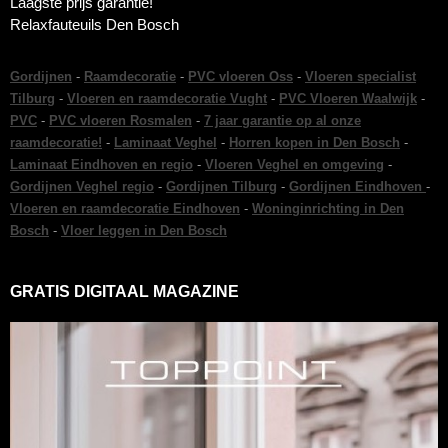
Laagste prijs garantie!
Relaxfauteuils Den Bosch
Gordijnen
-
Raamdecoratie
-
PVC vloeren Oss
-
Vloeren specialist
Tilburg
-
Vloeren en raamdecoratie Vught
-
PVC Vloeren Waalwijk
-
PVC
-
PVC vloeren Rosmalen
-
7 jaar garantie op al onze
raamdecoratie!
-
Laminaat Veghel
-
Horren kopen in Den Bosch
-
Laminaat Eindhoven en regio
-
Vloeren Veghel en omgeving
-
Gordijnen Veghel regio
-
Gordijnen Tilburg
-
Gordijnen Eindhoven
-
Vloeren en raamdecoratie Eindhoven
-
Woninginrichting in Den
Bosch
-
Vloer leggen in Den Bosch
GRATIS DIGITAAL MAGAZINE