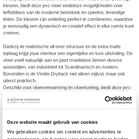
kleuren, biedt deze pvc-vloer eindeloze mogelijkheden voor
liefhebbers van de moderne betonlook en speelse, levendige
tinten. De kleuren zijn onderling perfect te combineren, waardoor
je eenvoudig een dynamisch en creatief effect in elke ruimte kunt
creëren.
Dankzij de realistische all-over structuur en de extra matte
toplaag krijgt jouw interieur een eigentijdse en luxe uitstraling. De
vloer voelt natuurlijk aan en past moeiteloos binnen diverse
woonstijlen, van industrieel tot Scandinavisch en modern.
Bovendien is de Viretto Dryback niet alleen stijlvol, maar ook
uiterst praktisch.
Geschikt voor vloerverwarming én vloerkoeling, biedt deze pvc-
vloer optimaal comfort in elk seizoen. De sterke en slijtvaste
toplaag maakt de vloer duurzaam en onderhoudsvriendelijk,
ideaal voor zowel drukke huishoudens als commerciële ruimtes.
Kies voor Viretto Dryback PVC en ervaar de perfecte balans
Deze website maakt gebruik van cookies
tussen design, comfort en functionaliteit!
We gebruiken cookies om content en advertenties te