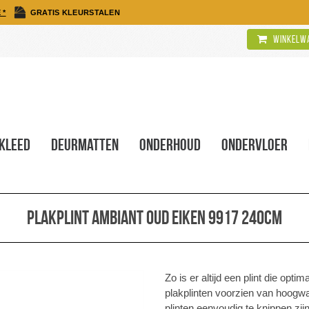
 *
GRATIS KLEURSTALEN
Winkelwa
kleed
Deurmatten
Onderhoud
Ondervloer
Plakplint Ambiant oud eiken 9917 240cm
Zo is er altijd een plint die opt
plakplinten voorzien van hoogwa
plinten eenvoudig te knippen zij