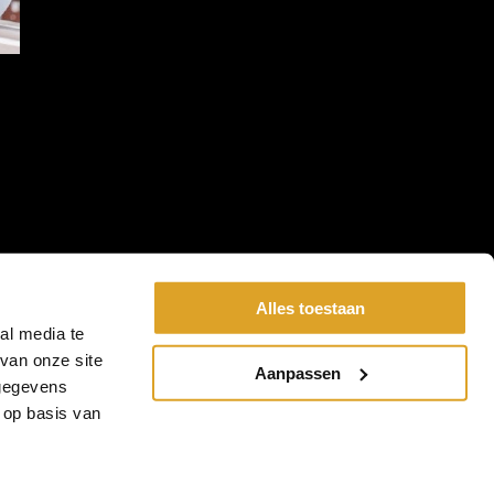
Alles toestaan
al media te
van onze site
Aanpassen
 gegevens
 op basis van