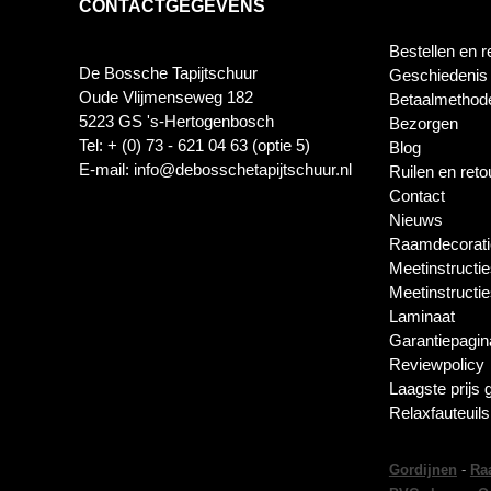
CONTACTGEGEVENS
Bestellen en r
De Bossche Tapijtschuur
Geschiedenis
Oude Vlijmenseweg 182
Betaalmethod
5223 GS 's-Hertogenbosch
Bezorgen
Tel: + (0) 73 - 621 04 63 (optie 5)
Blog
E-mail: info@debosschetapijtschuur.nl
Ruilen en ret
Contact
Nieuws
Raamdecorati
Meetinstructie
Meetinstructi
Laminaat
Garantiepagin
Reviewpolicy
Laagste prijs 
Relaxfauteuil
Gordijnen
-
Ra