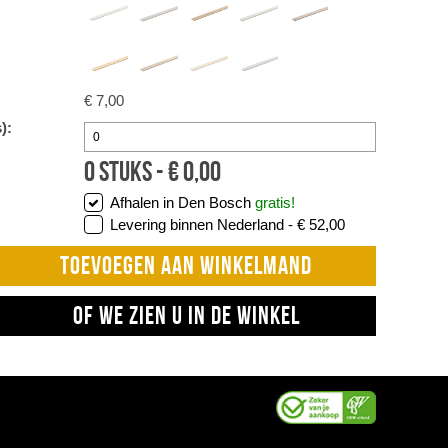
€ 7,00
):
0
stuks -
€
0,00
Afhalen in Den Bosch
gratis!
Levering binnen Nederland -
€ 52,00
TOEVOEGEN AAN WINKELMAND
OF WE ZIEN U IN DE WINKEL