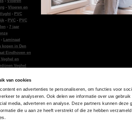
ss
-
Vloeren
urg
-
Vloeren en
 Vught
-
PVC
ijk
-
PVC
-
PVC
len
-
7 jaar
 onze
-
Laminaat
n kopen in Den
at Eindhoven en
 Veghel en
rdijnen Veghel
en Tilburg
-
ndhoven
-
Vloeren
ik van cookies
tie Eindhoven
-
ontent en advertenties te personaliseren, om functies voor soci
ing in Den Bosch
erkeer te analyseren. Ook delen we informatie over uw gebruik 
 in Den Bosch
cial media, adverteren en analyse. Deze partners kunnen deze
ormatie die u aan ze heeft verstrekt of die ze hebben verzameld
es.