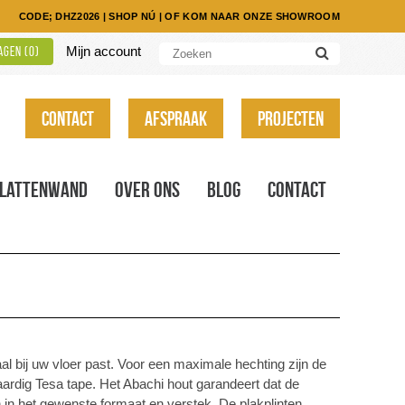
CODE; DHZ2026
|
SHOP NÚ
|
OF KOM NAAR ONZE SHOWROOM
Mijn account
gen (
0
)
Contact
Afspraak
Projecten
Lattenwand
Over ons
Blog
Contact
imaal bij uw vloer past. Voor een maximale hechting zijn de
ardig Tesa tape. Het Abachi hout garandeert dat de
n in het gewenste formaat en verstek. De plakplinten