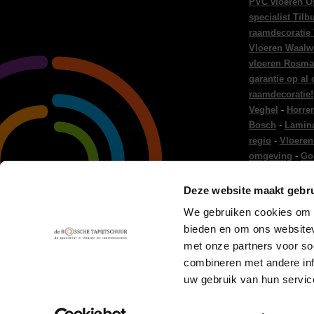
PVC vloeren O
specialist Tilb
raamdecoratie
Vloeren Waalw
vloeren Rosma
garantie op al
raamdecoratie!
Veghel
-
Horre
Bosch
-
Lamina
regio
-
Vloeren
omgeving
-
Go
regio
-
Gordijn
Gordijnen Ei
Deze website maakt gebru
en raamdecora
We gebruiken cookies om c
Woninginricht
bieden en om ons websitev
-
Vloer leggen
met onze partners voor so
combineren met andere inf
uw gebruik van hun servic