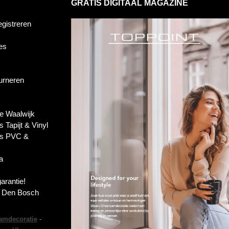
GRATIS DIGITAAL MAGAZINE
egistreren
es
ourneren
e Waalwijk
s Tapijt & Vinyl
es PVC &
a
garantie!
s Den Bosch
amdecoratie
-