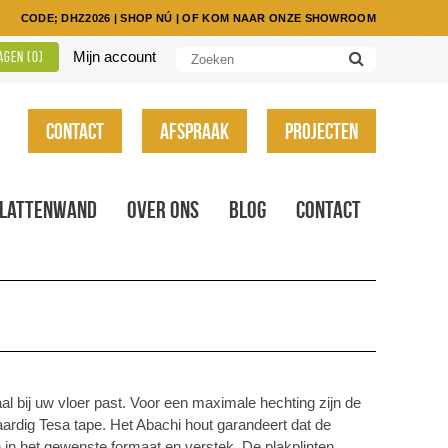
CODE; DHZ2026
|
SHOP NÚ
|
OF KOM NAAR ONZE SHOWROOM
Mijn account
gen (
0
)
Contact
Afspraak
Projecten
Lattenwand
Over ons
Blog
Contact
imaal bij uw vloer past. Voor een maximale hechting zijn de
ardig Tesa tape. Het Abachi hout garandeert dat de
n in het gewenste formaat en verstek. De plakplinten