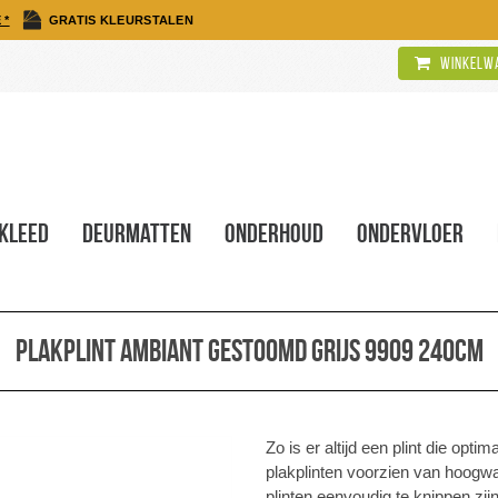
 *
GRATIS KLEURSTALEN
Winkelwa
kleed
Deurmatten
Onderhoud
Ondervloer
Plakplint Ambiant gestoomd grijs 9909 240cm
Zo is er altijd een plint die opt
plakplinten voorzien van hoogwa
plinten eenvoudig te knippen zij