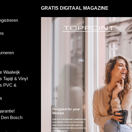
GRATIS DIGITAAL MAGAZINE
egistreren
es
ourneren
e Waalwijk
s Tapijt & Vinyl
es PVC &
a
garantie!
s Den Bosch