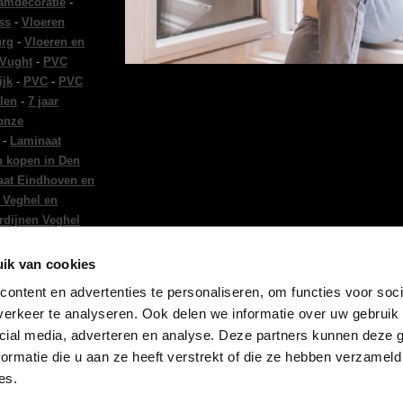
amdecoratie
-
ss
-
Vloeren
urg
-
Vloeren en
 Vught
-
PVC
ijk
-
PVC
-
PVC
len
-
7 jaar
 onze
-
Laminaat
n kopen in Den
at Eindhoven en
 Veghel en
rdijnen Veghel
en Tilburg
-
ndhoven
-
Vloeren
ik van cookies
tie Eindhoven
-
ontent en advertenties te personaliseren, om functies voor soci
ing in Den Bosch
erkeer te analyseren. Ook delen we informatie over uw gebruik 
 in Den Bosch
cial media, adverteren en analyse. Deze partners kunnen deze
ormatie die u aan ze heeft verstrekt of die ze hebben verzameld
es.