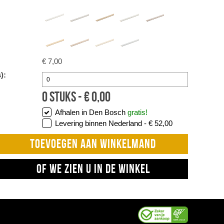
€ 7,00
):
0
stuks -
€
0,00
Afhalen in Den Bosch
gratis!
Levering binnen Nederland -
€ 52,00
TOEVOEGEN AAN WINKELMAND
OF WE ZIEN U IN DE WINKEL