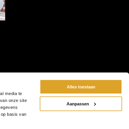
Alles toestaan
al media te
van onze site
Aanpassen
 gegevens
 op basis van