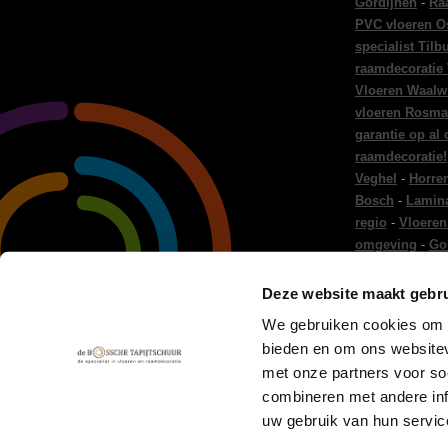
Gordijnen
-
Ra
PVC vloeren O
specialist Tilb
raamdecoratie
Vloeren Waalw
vloeren Rosma
garantie op al
raamdecoratie!
Veghel
-
Horre
Bosch
-
Lamina
regio
-
Vloeren
omgeving
-
Go
regio
-
Gordijn
Gordijnen Ei
Deze website maakt gebru
en raamdecora
We gebruiken cookies om c
Woninginricht
bieden en om ons websitev
-
Vloer leggen
met onze partners voor so
combineren met andere inf
uw gebruik van hun servic