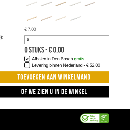
€ 7,00
):
0
stuks -
€
0,00
Afhalen in Den Bosch
gratis!
Levering binnen Nederland -
€ 52,00
TOEVOEGEN AAN WINKELMAND
OF WE ZIEN U IN DE WINKEL