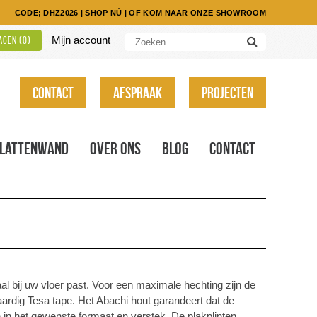
CODE; DHZ2026
|
SHOP NÚ
|
OF KOM NAAR ONZE SHOWROOM
Mijn account
gen (
0
)
Contact
Afspraak
Projecten
Lattenwand
Over ons
Blog
Contact
imaal bij uw vloer past. Voor een maximale hechting zijn de
ardig Tesa tape. Het Abachi hout garandeert dat de
n in het gewenste formaat en verstek. De plakplinten