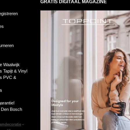
GRATIS DIGITAAL MAGAZINE
egistreren
es
ourneren
e Waalwijk
s Tapijt & Vinyl
es PVC &
a
garantie!
s Den Bosch
amdecoratie
-