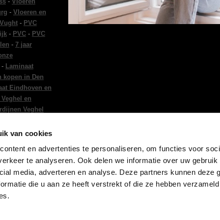
ss
-
Vloeren
urg
-
Vloeren en
 Vught
-
PVC
ijk
-
PVC
-
PVC
len
-
7 jaar
 onze
-
Laminaat
n kopen in Den
at Eindhoven en
 Veghel en
rdijnen Veghel
en Tilburg
-
ndhoven
-
Vloeren
ik van cookies
tie Eindhoven
-
ontent en advertenties te personaliseren, om functies voor soci
ing in Den Bosch
erkeer te analyseren. Ook delen we informatie over uw gebruik 
 in Den Bosch
cial media, adverteren en analyse. Deze partners kunnen deze
ormatie die u aan ze heeft verstrekt of die ze hebben verzameld
es.