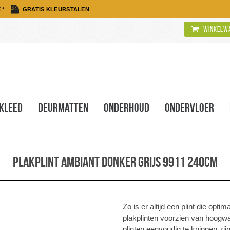
 *
GRATIS KLEURSTALEN
Winkelwa
kleed
Deurmatten
Onderhoud
Ondervloer
Plakplint Ambiant donker grijs 9911 240cm
Zo is er altijd een plint die opt
plakplinten voorzien van hoogwa
plinten eenvoudig te knippen zij