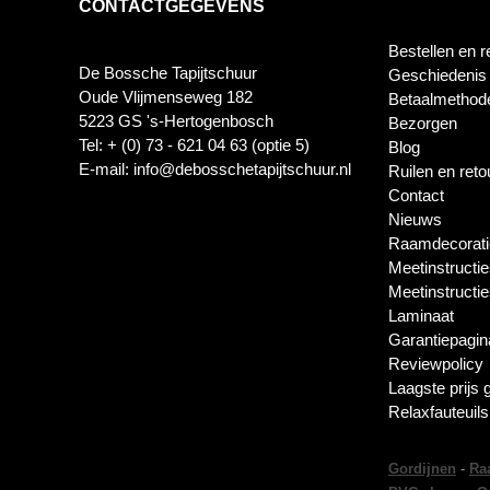
CONTACTGEGEVENS
Bestellen en r
De Bossche Tapijtschuur
Geschiedenis
Oude Vlijmenseweg 182
Betaalmethod
5223 GS 's-Hertogenbosch
Bezorgen
Tel: + (0) 73 - 621 04 63 (optie 5)
Blog
E-mail: info@debosschetapijtschuur.nl
Ruilen en ret
Contact
Nieuws
Raamdecorati
Meetinstructie
Meetinstructi
Laminaat
Garantiepagin
Reviewpolicy
Laagste prijs 
Relaxfauteuil
Gordijnen
-
Ra