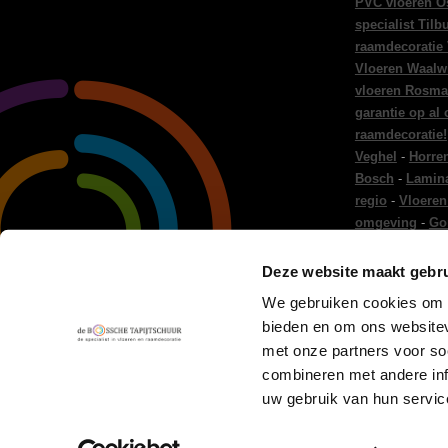
PVC vloeren O
specialist Tilb
raamdecoratie
Vloeren Waalw
vloeren Rosma
garantie op al
raamdecoratie!
Veghel
-
Horre
Bosch
-
Lamina
regio
-
Vloeren
omgeving
-
Go
regio
-
Gordijn
Gordijnen Ei
Deze website maakt gebru
en raamdecora
We gebruiken cookies om c
Woninginricht
bieden en om ons websitev
-
Vloer leggen
met onze partners voor so
combineren met andere inf
uw gebruik van hun servic