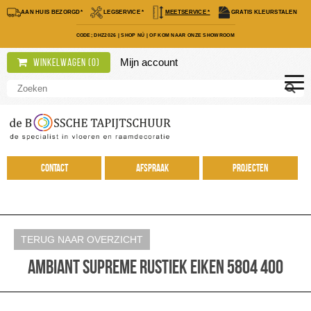
AAN HUIS BEZORGD*
LEGSERVICE *
MEETSERVICE *
GRATIS KLEURSTALEN
CODE; DHZ2026
|
SHOP NÚ
|
OF KOM NAAR ONZE SHOWROOM
Mijn account
Winkelwagen (
0
)
Contact
Afspraak
Projecten
TERUG NAAR OVERZICHT
Ambiant Supreme rustiek Eiken 5804 400