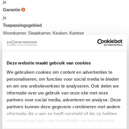
ja
Garantie
ja
Toepassingsgebied
Woonkamer, Slaapkamer, Keuken, Kantoor
Prijs p/m2:
€ 30,00
Inhoud strekende meter:
Deze website maakt gebruik van cookies
4 m2
We gebruiken cookies om content en advertenties te
Prijs per strekende meter:
personaliseren, om functies voor social media te bieden
€ 120,00
en om ons websiteverkeer te analyseren. Ook delen we
Benodigde hoeveelheid m2
:
informatie over uw gebruik van onze site met onze
partners voor social media, adverteren en analyse. Deze
partners kunnen deze gegevens combineren met andere
Trap bekleden:
informatie die u aan ze heeft verstrekt of die ze hebben
Mijn trap laten bekleden met Ambiant Supreme rustiek Eiken
verzameld op basis van uw gebruik van hun services.
5804 400 (binnen 30km van Den Bosch)