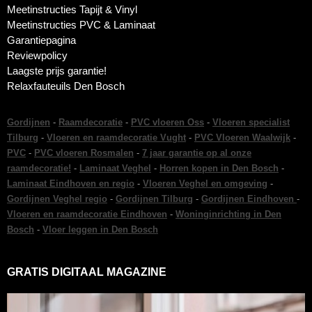
Meetinstructies Tapijt & Vinyl
Meetinstructies PVC & Laminaat
Garantiepagina
Reviewpolicy
Laagste prijs garantie!
Relaxfauteuils Den Bosch
Gordijnen
-
Raamdecoratie
-
PVC vloeren Oss
-
Vloeren specialist
Tilburg
-
Vloeren en raamdecoratie Vught
-
PVC Vloeren Waalwijk
-
PVC
-
PVC vloeren Rosmalen
-
7 jaar garantie op al onze
raamdecoratie!
-
Laminaat Veghel
-
Horren kopen in Den Bosch
-
Laminaat Eindhoven en regio
-
Vloeren Veghel en omgeving
-
Gordijnen Veghel regio
-
Gordijnen Tilburg
-
Gordijnen Eindhoven
-
Vloeren en raamdecoratie Eindhoven
-
Woninginrichting in Den
Bosch
-
Vloer leggen in Den Bosch
GRATIS DIGITAAL MAGAZINE