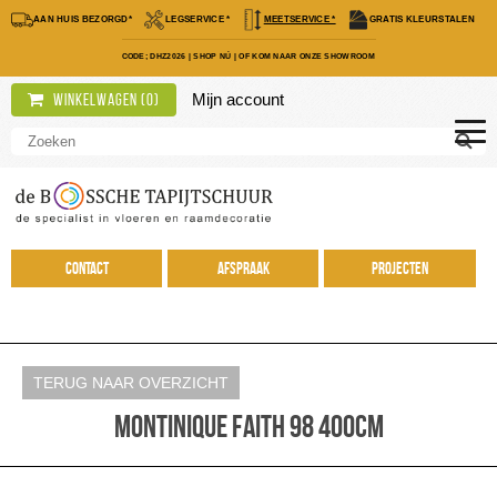
AAN HUIS BEZORGD*
LEGSERVICE *
MEETSERVICE *
GRATIS KLEURSTALEN
CODE; DHZ2026
|
SHOP NÚ
|
OF KOM NAAR ONZE SHOWROOM
Mijn account
Winkelwagen (
0
)
Contact
Afspraak
Projecten
TERUG NAAR OVERZICHT
Montinique Faith 98 400cm