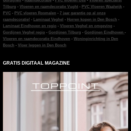
Gordijnen
-
Raamdecoratie
-
PVC vloeren Oss
-
Vloeren specialist
Tilburg
-
Vloeren en raamdecoratie Vught
-
PVC Vloeren Waalwijk
-
PVC
-
PVC vloeren Rosmalen
-
7 jaar garantie op al onze
raamdecoratie!
-
Laminaat Veghel
-
Horren kopen in Den Bosch
-
Laminaat Eindhoven en regio
-
Vloeren Veghel en omgeving
-
Gordijnen Veghel regio
-
Gordijnen Tilburg
-
Gordijnen Eindhoven
-
Vloeren en raamdecoratie Eindhoven
-
Woninginrichting in Den
Bosch
-
Vloer leggen in Den Bosch
GRATIS DIGITAAL MAGAZINE