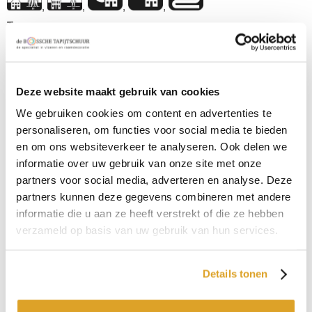
,
,
,
,
Type
Frise
Kleur
Zwart
Deze website maakt gebruik van cookies
Gewicht
We gebruiken cookies om content en advertenties te
2200 gram
personaliseren, om functies voor social media te bieden
Poolhoogte
en om ons websiteverkeer te analyseren. Ook delen we
13,5 mm
informatie over uw gebruik van onze site met onze
Samenstelling omschrijving
partners voor social media, adverteren en analyse. Deze
Polyamide
partners kunnen deze gegevens combineren met andere
informatie die u aan ze heeft verstrekt of die ze hebben
Garantie
verzameld op basis van uw gebruik van hun services.
ja 7 jaar woongebruik
Toepassingsgebied
Woonkamer, Slaapkamer, Kantoor
Details tonen
Prijs p/m2:
€ 87,25