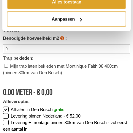
Alles toestaan
Inhoud strekkende meter:
4 m2
Aanpassen
Prijs per strekkende meter:
€ 349,00
Benodigde hoeveelheid m2
:
Trap bekleden:
Mijn trap laten bekleden met Montinique Faith 98 400cm
(binnen 30km van Den Bosch)
0.00
meter -
€
0,00
Afleveroptie:
Afhalen in Den Bosch
gratis!
Levering binnen Nederland -
€ 52,00
Levering + montage binnen 30km van Den Bosch -
vul eerst
een aantal in