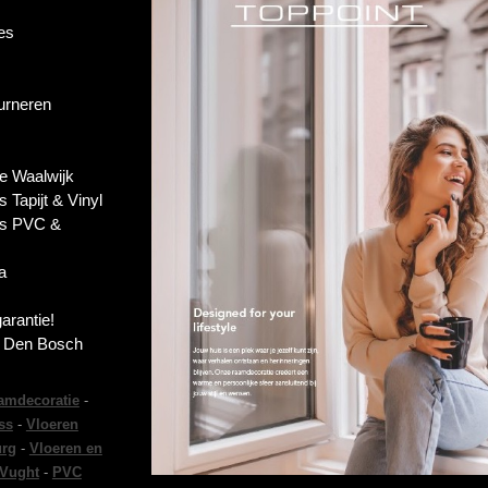
es
ourneren
e Waalwijk
s Tapijt & Vinyl
es PVC &
a
garantie!
s Den Bosch
amdecoratie
-
ss
-
Vloeren
urg
-
Vloeren en
 Vught
-
PVC