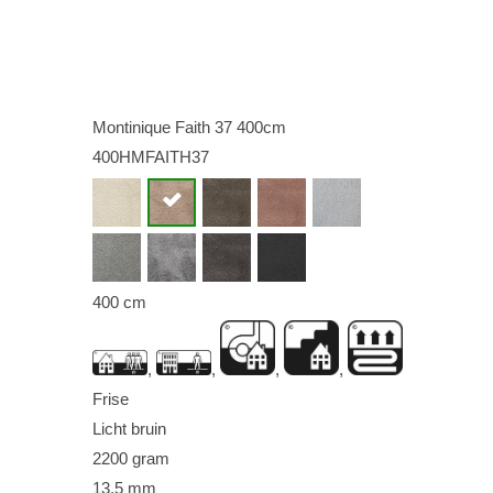
2
Montinique Faith 37 400cm
400HMFAITH37
400 cm
,
,
,
,
Frise
Licht bruin
2200 gram
13,5 mm