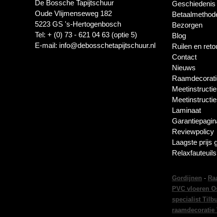
De Bossche Tapijtschuur
Geschiedenis
Oude Vlijmenseweg 182
Betaalmethod
5223 GS 's-Hertogenbosch
Bezorgen
Tel: + (0) 73 - 621 04 63 (optie 5)
Blog
E-mail: info@debosschetapijtschuur.nl
Ruilen en ret
Contact
Nieuws
Raamdecorati
Meetinstructie
Meetinstructi
Laminaat
Garantiepagin
Reviewpolicy
Laagste prijs 
Relaxfauteuil
Gordijnen
-
Ra
PVC vloeren O
specialist Tilb
raamdecoratie