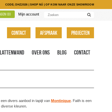
CODE; DHZ2026
|
SHOP NÚ
|
OF KOM NAAR ONZE SHOWROOM
Mijn account
gen (
0
)
Contact
Afspraak
Projecten
Lattenwand
Over ons
Blog
Contact
 een divers aanbod in tapijt van
Montinique
. Faith is een
in diverse kleuren.