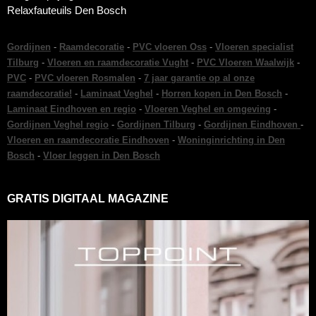
Relaxfauteuils Den Bosch
Gordijnen
-
Raamdecoratie
-
PVC vloeren Oss
-
Vloeren specialist
Tilburg
-
Vloeren en raamdecoratie Vught
-
PVC Vloeren Waalwijk
-
PVC
-
PVC vloeren Rosmalen
-
7 jaar garantie op al onze
raamdecoratie!
-
Laminaat Veghel
-
Horren kopen in Den Bosch
-
Laminaat Eindhoven en regio
-
Vloeren Veghel en omgeving
-
Gordijnen Veghel regio
-
Gordijnen Tilburg
-
Gordijnen Eindhoven
-
Vloeren en raamdecoratie Eindhoven
-
Woninginrichting in Den
Bosch
-
Vloer leggen in Den Bosch
GRATIS DIGITAAL MAGAZINE