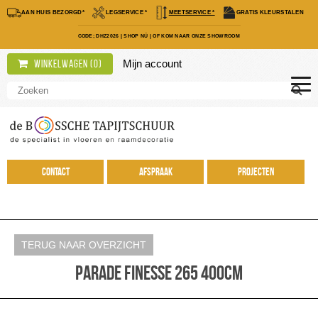
AAN HUIS BEZORGD*
LEGSERVICE *
MEETSERVICE *
GRATIS KLEURSTALEN
CODE; DHZ2026
|
SHOP NÚ
|
OF KOM NAAR ONZE SHOWROOM
Mijn account
Winkelwagen (
0
)
Contact
Afspraak
Projecten
TERUG NAAR OVERZICHT
Parade Finesse 265 400cm