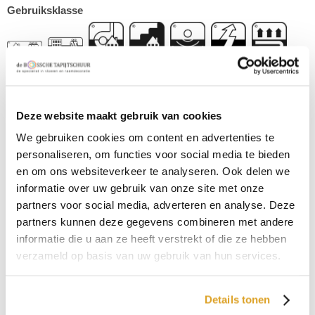
Gebruiksklasse
,
,
,
,
,
,
Type
Gesneden pool
Kleur
Deze website maakt gebruik van cookies
Oranje
We gebruiken cookies om content en advertenties te
Gewicht
personaliseren, om functies voor social media te bieden
2060 g/m2
en om ons websiteverkeer te analyseren. Ook delen we
Poolhoogte
informatie over uw gebruik van onze site met onze
partners voor social media, adverteren en analyse. Deze
7,5 mm
partners kunnen deze gegevens combineren met andere
Samenstelling omschrijving
informatie die u aan ze heeft verstrekt of die ze hebben
100% polyamide
verzameld op basis van uw gebruik van hun services.
Garantie
ja 5 jaar
Details tonen
Toepassingsgebied