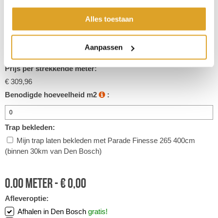
Woonkamer, slaapkamer, kantoor, trap
Prijs p/m2:
Alles toestaan
€ 77,49
Inhoud strekkende meter:
Aanpassen
4 m2
Prijs per strekkende meter:
€ 309,96
Benodigde hoeveelheid m2
:
Trap bekleden:
Mijn trap laten bekleden met Parade Finesse 265 400cm
(binnen 30km van Den Bosch)
0.00
meter -
€
0,00
Afleveroptie:
Afhalen in Den Bosch
gratis!