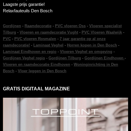
Laagste prijs garantie!
Relaxfauteuils Den Bosch
Gordijnen
-
Raamdecoratie
-
PVC vloeren Oss
-
Vloeren specialist
Tilburg
-
Vloeren en raamdecoratie Vught
-
PVC Vloeren Waalwijk
-
PVC
-
PVC vloeren Rosmalen
-
7 jaar garantie op al onze
raamdecoratie!
-
Laminaat Veghel
-
Horren kopen in Den Bosch
-
Laminaat Eindhoven en regio
-
Vloeren Veghel en omgeving
-
Gordijnen Veghel regio
-
Gordijnen Tilburg
-
Gordijnen Eindhoven
-
Vloeren en raamdecoratie Eindhoven
-
Woninginrichting in Den
Bosch
-
Vloer leggen in Den Bosch
GRATIS DIGITAAL MAGAZINE