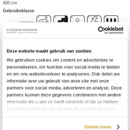
400 cm
Gebruiksklasse
,
,
,
,
,
,
Type
Luspool
Deze website maakt gebruik van cookies
Kleur
Bruin
We gebruiken cookies om content en advertenties te
personaliseren, om functies voor social media te bieden
Gewicht
en om ons websiteverkeer te analyseren. Ook delen we
2115 g/m2
informatie over uw gebruik van onze site met onze
Poolhoogte
partners voor social media, adverteren en analyse. Deze
3,9 mm
partners kunnen deze gegevens combineren met andere
Samenstelling omschrijving
informatie die u aan ze heeft verstrekt of die ze hebben
100% polyamide
verzameld op basis van uw gebruik van hun services.
Garantie
ja 5 jaar
Details tonen