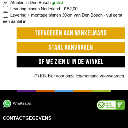
Afhalen in Den Bosch
gratis!
Levering binnen Nederland -
€ 52,00
Levering + montage binnen 30km van Den Bosch -
vul eerst
een aantal in
TOEVOEGEN AAN WINKELMAND
STAAL AANVRAGEN
OF WE ZIEN U IN DE WINKEL
(*) Klik
hier
voor onze leg/montage voorwaarden.
Whatsapp
CONTACTGEGEVENS