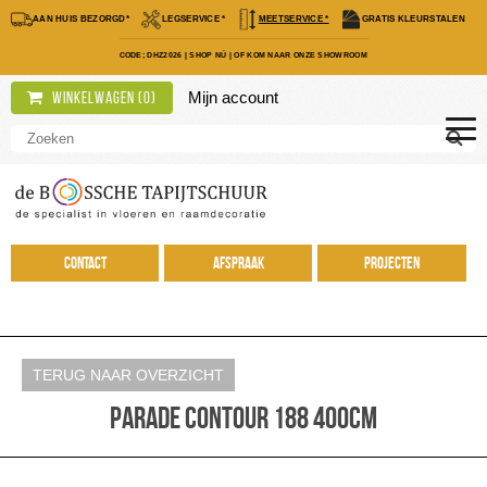
AAN HUIS BEZORGD*
LEGSERVICE *
MEETSERVICE *
GRATIS KLEURSTALEN
CODE; DHZ2026
|
SHOP NÚ
|
OF KOM NAAR ONZE SHOWROOM
Mijn account
Winkelwagen (
0
)
Contact
Afspraak
Projecten
TERUG NAAR OVERZICHT
Parade Contour 188 400cm