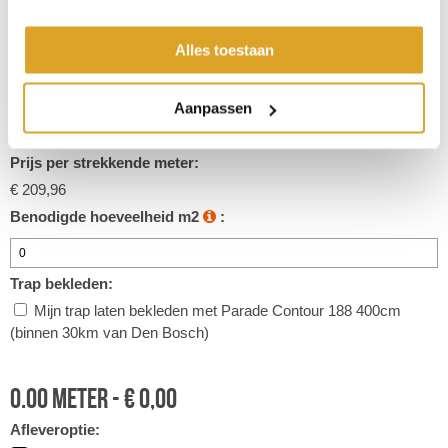
Toepassingsgebied
Woonkamer, slaapkamer, kantoor, trap
Alles toestaan
Prijs p/m2:
€ 52,49
Aanpassen
Inhoud strekkende meter:
4 m2
Prijs per strekkende meter:
€ 209,96
Benodigde hoeveelheid m2
:
Trap bekleden:
Mijn trap laten bekleden met Parade Contour 188 400cm
(binnen 30km van Den Bosch)
0.00
meter -
€
0,00
Afleveroptie: