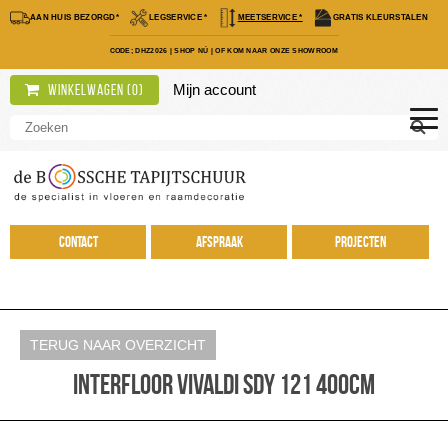
AAN HUIS BEZORGD*
LEGSERVICE *
MEETSERVICE *
GRATIS KLEURSTALEN
CODE; DHZ2026
|
SHOP NÚ
|
OF KOM NAAR ONZE SHOWROOM
Mijn account
Winkelwagen (
0
)
Contact
Afspraak
Projecten
TERUG NAAR OVERZICHT
Interfloor Vivaldi SDY 121 400cm