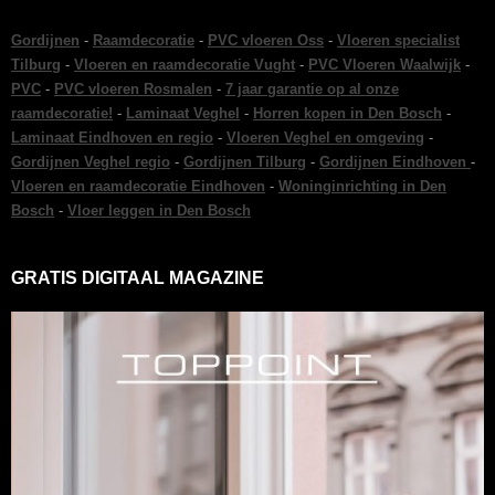
Gordijnen
-
Raamdecoratie
-
PVC vloeren Oss
-
Vloeren specialist
Tilburg
-
Vloeren en raamdecoratie Vught
-
PVC Vloeren Waalwijk
-
PVC
-
PVC vloeren Rosmalen
-
7 jaar garantie op al onze
raamdecoratie!
-
Laminaat Veghel
-
Horren kopen in Den Bosch
-
Laminaat Eindhoven en regio
-
Vloeren Veghel en omgeving
-
Gordijnen Veghel regio
-
Gordijnen Tilburg
-
Gordijnen Eindhoven
-
Vloeren en raamdecoratie Eindhoven
-
Woninginrichting in Den
Bosch
-
Vloer leggen in Den Bosch
GRATIS DIGITAAL MAGAZINE