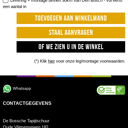
Levering + montage binnen 30km van Den Bosch -
vul eerst
een aantal in
TOEVOEGEN AAN WINKELMAND
STAAL AANVRAGEN
OF WE ZIEN U IN DE WINKEL
(*) Klik
hier
voor onze leg/montage voorwaarden.
Whatsapp
CONTACTGEGEVENS
De Bossche Tapijtschuur
Oude Vlijmenseweg 182