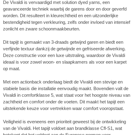
De Vivaldi is vervaardigd met solution dyed yarns, een
geavanceerde techniek waarbij de garens door en door geverfd
worden. Dit resulteert in kleurechtheid en een uitzonderlijke
bestendigheid tegen verkleuring, zelfs onder invloed van intensief
zonlicht en zware schoonmaakbeurten.
Dit tapijt is gemaakt van 3-draads getwijnd garen en biedt een
verfijnde textuur dankzij de getwijnde en gefriseerde afwerking.
Deze constructie voor een luxe uitstraling, waardoor de Vivaldi
ideaal is voor zowel woon- en slaapkamers als voor een karpet
op maat.
Met een actionback onderlaag biedt de Vivaldi een stevige en
stabiele basis die installatie eenvoudig maakt. Bovendien valt de
Vivaldi in comfortklasse 5, wat staat voor het hoogste niveau van
zachtheid en comfort onder de voeten. Dit maakt het tapijt een
uitstekende keuze voor vertrekken waar comfort vooropstaat.
Veiligheid is eveneens een prioriteit geweest bij de ontwikkeling
van de Vivaldi. Het tapijt voldoet aan brandklasse Cfl-S1, wat
betekent dat het voldoet aan de Europese normen voor