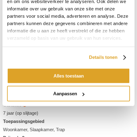
en om ons websiteverkeer te analyseren. Ook delen we
informatie over uw gebruik van onze site met onze
,
,
,
,
,
,
partners voor social media, adverteren en analyse. Deze
Type
partners kunnen deze gegevens combineren met andere
3 draads getwijnd, geheatset en gefriseerd
informatie die u aan ze heeft verstrekt of die ze hebben
verzameld op basis van uw gebruik van hun services.
Kleur
Rood
Gewicht
Details tonen
3000 g/m2
Poolhoogte
Alles toestaan
17mm
Samenstelling omschrijving
Aanpassen
100% R-PET Solution Dyed
Garantie
7 jaar (op slijtage)
Toepassingsgebied
Woonkamer, Slaapkamer, Trap