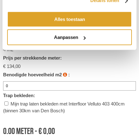
Details tonen
Toepassingsgebied
Woonkamer, Slaapkamer, Trap, Kantoor
Alles toestaan
Prijs p/m2:
€ 33,50
Aanpassen
Inhoud strekkende meter:
4 m2
Prijs per strekkende meter:
€ 134,00
Benodigde hoeveelheid m2
:
Trap bekleden:
Mijn trap laten bekleden met Interfloor Velluto 403 400cm
(binnen 30km van Den Bosch)
0.00
meter -
€
0,00