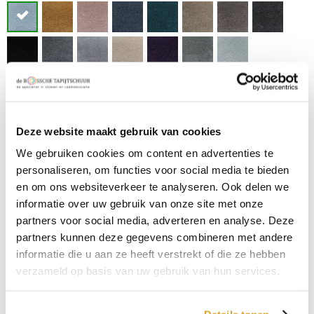
Afmeting
400 cm
Gebruiksklasse
Deze website maakt gebruik van cookies
We gebruiken cookies om content en advertenties te
,
,
,
,
,
,
personaliseren, om functies voor social media te bieden
Type
en om ons websiteverkeer te analyseren. Ook delen we
Gesneden pool
informatie over uw gebruik van onze site met onze
Kleur
partners voor social media, adverteren en analyse. Deze
Licht blauw
partners kunnen deze gegevens combineren met andere
informatie die u aan ze heeft verstrekt of die ze hebben
Samenstelling omschrijving
verzameld op basis van uw gebruik van hun services.
Polyester
Garantie
ja