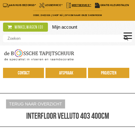
AAN HUIS BEZORGD*
LEGSERVICE *
MEETSERVICE *
GRATIS KLEURSTALEN
CODE; DHZ2026
|
SHOP NÚ
|
OF KOM NAAR ONZE SHOWROOM
Mijn account
Winkelwagen (
0
)
Contact
Afspraak
Projecten
TERUG NAAR OVERZICHT
Interfloor Velluto 403 400cm