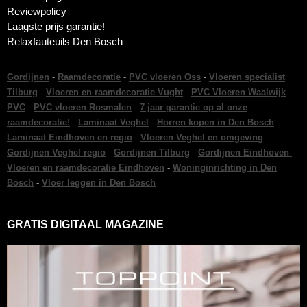
Reviewpolicy
Laagste prijs garantie!
Relaxfauteuils Den Bosch
Gordijnen
-
Raamdecoratie
-
PVC vloeren Oss
-
Vloeren specialist
Tilburg
-
Vloeren en raamdecoratie Vught
-
PVC Vloeren Waalwijk
-
PVC
-
PVC vloeren Rosmalen
-
7 jaar garantie op al onze
raamdecoratie!
-
Laminaat Veghel
-
Horren kopen in Den Bosch
-
Laminaat Eindhoven en regio
-
Vloeren Veghel en omgeving
-
Gordijnen Veghel regio
-
Gordijnen Tilburg
-
Gordijnen Eindhoven
-
Vloeren en raamdecoratie Eindhoven
-
Woninginrichting in Den
Bosch
-
Vloer leggen in Den Bosch
GRATIS DIGITAAL MAGAZINE