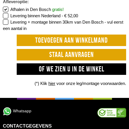
Afleveroptie:
Afhalen in Den Bosch
gratis!
Levering binnen Nederland -
€ 52,00
Levering + montage binnen 30km van Den Bosch -
vul eerst
een aantal in
TOEVOEGEN AAN WINKELMAND
STAAL AANVRAGEN
OF WE ZIEN U IN DE WINKEL
(*) Klik
hier
voor onze leg/montage voorwaarden.
Whatsapp
CONTACTGEGEVENS