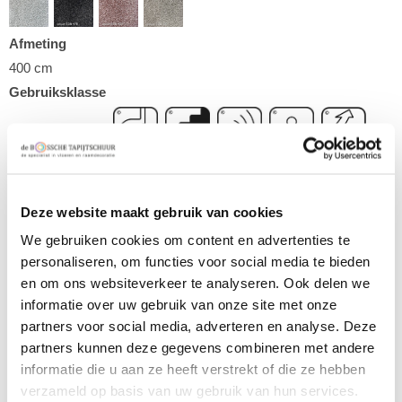
Afmeting
400 cm
Gebruiksklasse
,
,
,
,
,
,
,
Deze website maakt gebruik van cookies
Type
We gebruiken cookies om content en advertenties te
Gesneden pool
personaliseren, om functies voor social media te bieden
Kleur
en om ons websiteverkeer te analyseren. Ook delen we
Donkergrijs
informatie over uw gebruik van onze site met onze
Gewicht
partners voor social media, adverteren en analyse. Deze
1,750
partners kunnen deze gegevens combineren met andere
Poolhoogte
informatie die u aan ze heeft verstrekt of die ze hebben
verzameld op basis van uw gebruik van hun services.
5 mm