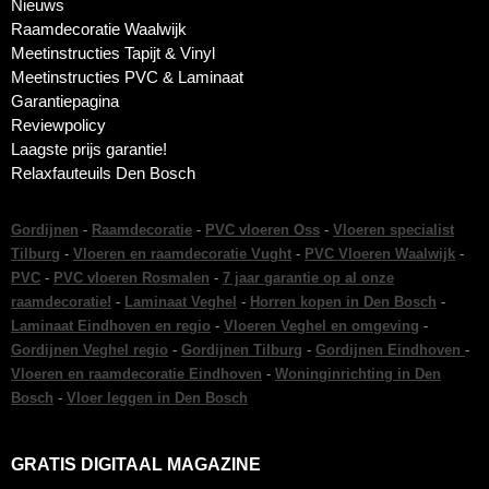
Nieuws
Raamdecoratie Waalwijk
Meetinstructies Tapijt & Vinyl
Meetinstructies PVC & Laminaat
Garantiepagina
Reviewpolicy
Laagste prijs garantie!
Relaxfauteuils Den Bosch
Gordijnen
-
Raamdecoratie
-
PVC vloeren Oss
-
Vloeren specialist
Tilburg
-
Vloeren en raamdecoratie Vught
-
PVC Vloeren Waalwijk
-
PVC
-
PVC vloeren Rosmalen
-
7 jaar garantie op al onze
raamdecoratie!
-
Laminaat Veghel
-
Horren kopen in Den Bosch
-
Laminaat Eindhoven en regio
-
Vloeren Veghel en omgeving
-
Gordijnen Veghel regio
-
Gordijnen Tilburg
-
Gordijnen Eindhoven
-
Vloeren en raamdecoratie Eindhoven
-
Woninginrichting in Den
Bosch
-
Vloer leggen in Den Bosch
GRATIS DIGITAAL MAGAZINE