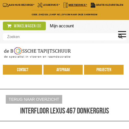
AAN HUIS BEZORGD*
LEGSERVICE *
MEETSERVICE *
GRATIS KLEURSTALEN
CODE; DHZ2026
|
SHOP NÚ
|
OF KOM NAAR ONZE SHOWROOM
Mijn account
Winkelwagen (
0
)
Contact
Afspraak
Projecten
TERUG NAAR OVERZICHT
Interfloor Lexus 467 Donkergrijs