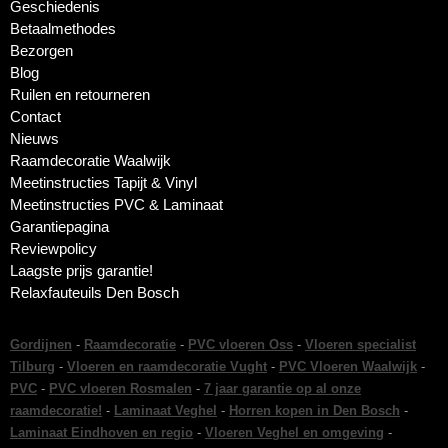
Geschiedenis
Betaalmethodes
Bezorgen
Blog
Ruilen en retourneren
Contact
Nieuws
Raamdecoratie Waalwijk
Meetinstructies Tapijt & Vinyl
Meetinstructies PVC & Laminaat
Garantiepagina
Reviewpolicy
Laagste prijs garantie!
Relaxfauteuils Den Bosch
Gordijnen
-
Raamdecoratie
-
PVC vloeren Oss
-
Vloeren specialist
Tilburg
-
Vloeren en raamdecoratie Vught
-
PVC Vloeren Waalwijk
-
PVC
-
PVC vloeren Rosmalen
-
7 jaar garantie op al onze
raamdecoratie!
-
Laminaat Veghel
-
Horren kopen in Den Bosch
-
Laminaat Eindhoven en regio
-
Vloeren Veghel en omgeving
-