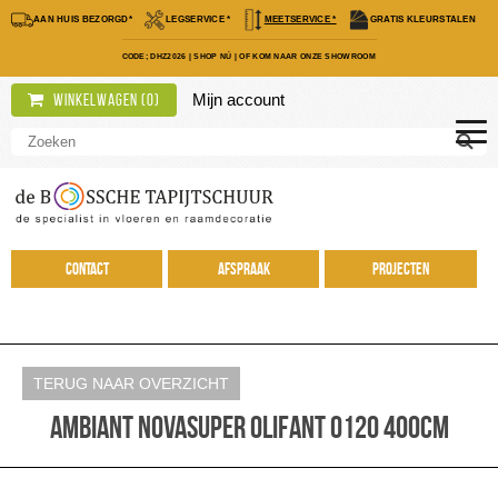
AAN HUIS BEZORGD*
LEGSERVICE *
MEETSERVICE *
GRATIS KLEURSTALEN
CODE; DHZ2026
|
SHOP NÚ
|
OF KOM NAAR ONZE SHOWROOM
Mijn account
Winkelwagen (
0
)
Contact
Afspraak
Projecten
TERUG NAAR OVERZICHT
Ambiant Novasuper olifant 0120 400cm