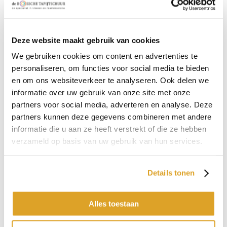
Type
Naaldvilt
Kleur
Deze website maakt gebruik van cookies
Donkergrijs
We gebruiken cookies om content en advertenties te
Gewicht
personaliseren, om functies voor social media te bieden
1,090 gram per m2
en om ons websiteverkeer te analyseren. Ook delen we
Poolhoogte
informatie over uw gebruik van onze site met onze
35mm
partners voor social media, adverteren en analyse. Deze
Samenstelling omschrijving
partners kunnen deze gegevens combineren met andere
100% polypropyleen
informatie die u aan ze heeft verstrekt of die ze hebben
verzameld op basis van uw gebruik van hun services.
Garantie
ja 7 jaar, 5 jaar op trappen
Toepassingsgebied
Details tonen
Woonkamer, Slaapkamer, Keuken, Kantoor
Prijs p/m2:
Alles toestaan
€ 21,25
Inhoud strekkende meter: