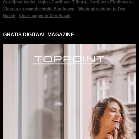
Gordijnen Veghel regio
-
Gordijnen Tilburg
-
Gordijnen Eindhoven
-
Vloeren en raamdecoratie Eindhoven
-
Woninginrichting in Den
Bosch
-
Vloer leggen in Den Bosch
GRATIS DIGITAAL MAGAZINE