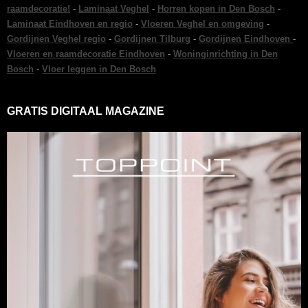
raamdecoratie!
-
Laminaat Veghel
-
Horren kopen in Den Bosch
-
Laminaat Eindhoven en regio
-
Vloeren Veghel en omgeving
-
Gordijnen Veghel regio
-
Gordijnen Tilburg
-
Gordijnen Eindhoven
-
Vloeren en raamdecoratie Eindhoven
-
Woninginrichting in Den
Bosch
-
Vloer leggen in Den Bosch
GRATIS DIGITAAL MAGAZINE