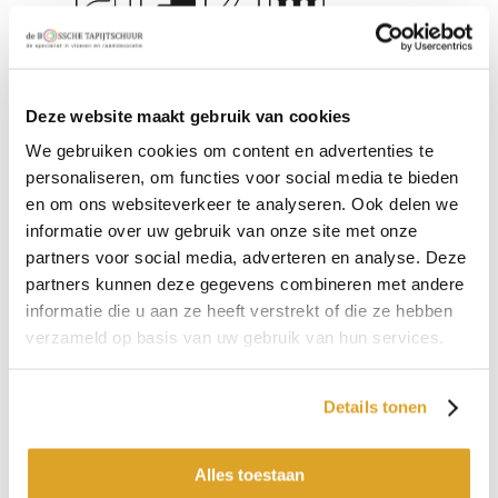
,
,
,
,
Type
Gesneden pool
Deze website maakt gebruik van cookies
Kleur
We gebruiken cookies om content en advertenties te
Cremewit
personaliseren, om functies voor social media te bieden
Gewicht
en om ons websiteverkeer te analyseren. Ook delen we
2,125
informatie over uw gebruik van onze site met onze
Poolhoogte
partners voor social media, adverteren en analyse. Deze
8 mm
partners kunnen deze gegevens combineren met andere
Samenstelling omschrijving
informatie die u aan ze heeft verstrekt of die ze hebben
100% Polypropyleen
verzameld op basis van uw gebruik van hun services.
Garantie
ja
Details tonen
Toepassingsgebied
Woonkamer, Slaapkamer, Trap
Alles toestaan
Prijs p/m2: