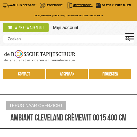
AAN HUIS BEZORGD*
LEGSERVICE *
MEETSERVICE *
GRATIS KLEURSTALEN
CODE; DHZ2026
|
SHOP NÚ
|
OF KOM NAAR ONZE SHOWROOM
Mijn account
Winkelwagen (
0
)
Contact
Afspraak
Projecten
TERUG NAAR OVERZICHT
Ambiant Cleveland crèmewit 0015 400 cm