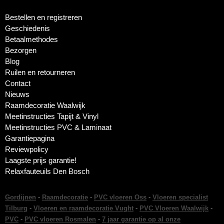
Bestellen en registreren
Geschiedenis
Betaalmethodes
Bezorgen
Blog
Ruilen en retourneren
Contact
Nieuws
Raamdecoratie Waalwijk
Meetinstructies Tapijt & Vinyl
Meetinstructies PVC & Laminaat
Garantiepagina
Reviewpolicy
Laagste prijs garantie!
Relaxfauteuils Den Bosch
Gordijnen
-
Raamdecoratie
-
PVC vloeren Oss
-
Vloeren specialist
Tilburg
-
Vloeren en raamdecoratie Vught
-
PVC Vloeren Waalwijk
-
PVC
-
PVC vloeren Rosmalen
-
7 jaar garantie op al onze