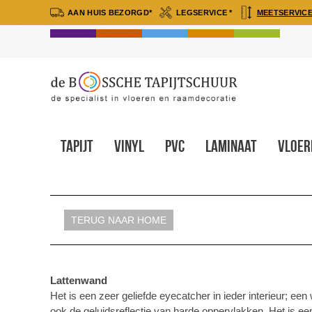
AAN HUIS BEZORGD*
LEGSERVICE *
MEETSERVICE
Tapijt
Vinyl
Pvc
Laminaat
Vloer
TERUG NAAR HOME
Lattenwand
Het is een zeer geliefde eyecatcher in ieder interieur; ee
ook de geluidsreflectie van harde oppervlakken. Het is ee