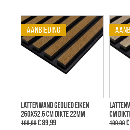
aanbieding
aanb
Lattenwand geolied eiken
Latten
260x52,6 cm dikte 22mm
cm dik
€ 89,99
€
109,00
109,00