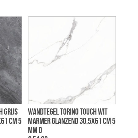
 grijs
Wandtegel Torino touch wit
61 cm 5
marmer glanzend 30,5x61 cm 5
mm d