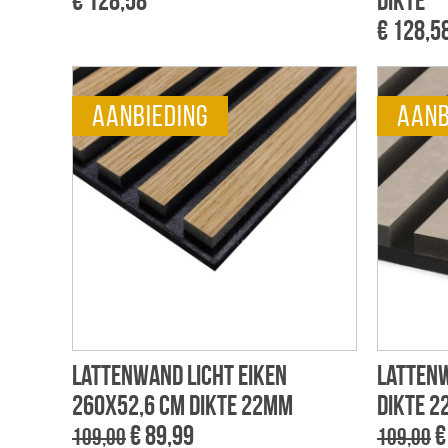
€ 128,58
dikte
€ 128,5
aanbieding
aanb
Lattenwand licht eiken
Lattenw
260x52,6 cm dikte 22mm
dikte 
€ 89,99
€
109,00
109,00