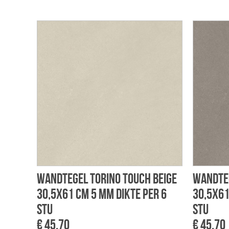
Wandtegel Torino touch beige
Wandteg
30,5x61 cm 5 mm dikte per 6
30,5x61
stu
stu
€ 45,70
€ 45,70