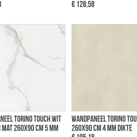
8
€ 128,58
eel Torino touch wit
Wandpaneel Torino tou
 mat 260x90 cm 5 mm
260x90 cm 4 mm dikte