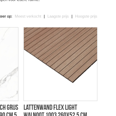
teer op:
Meest verkocht
|
Laagste prijs
|
Hoogste prijs
ch grijs
Lattenwand flex light
90 cm 5
walnoot 1003 260x52,5 cm