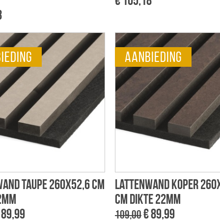
€ 105,18
8
ieding
aanbieding
and taupe 260x52,6 cm
Lattenwand koper 260
22mm
cm dikte 22mm
 89,99
€ 89,99
109,00