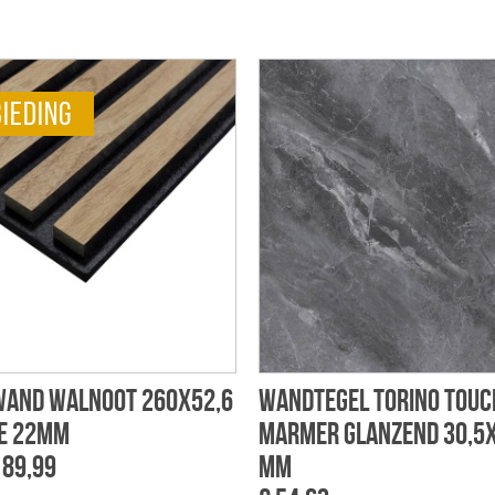
ieding
wand walnoot 260x52,6
Wandtegel Torino touch
te 22mm
marmer glanzend 30,5x
 89,99
mm