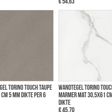
€ 54,63
el Torino touch taupe
Wandtegel Torino touc
 cm 5 mm dikte per 6
marmer mat 30,5x61 c
dikte
€ 45,70