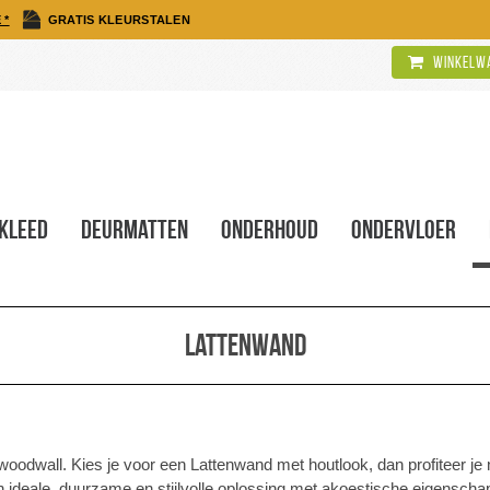
 *
GRATIS KLEURSTALEN
Winkelwa
kleed
Deurmatten
Onderhoud
Ondervloer
Lattenwand
n woodwall. Kies je voor een Lattenwand met houtlook, dan profiteer je 
n ideale, duurzame en stijlvolle oplossing met akoestische eigenscha