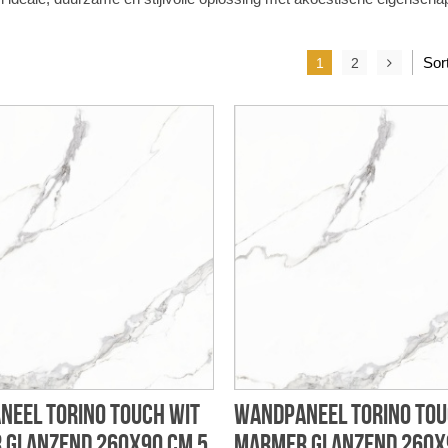
Sor
1
2
eel Torino touch wit
Wandpaneel Torino tou
 glanzend 260x90 cm 5
marmer glanzend 260x