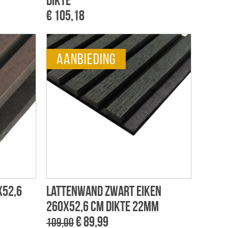
dikte
€ 105,18
aanbieding
x52,6
Lattenwand zwart eiken
260x52,6 cm dikte 22mm
€ 89,99
109,00