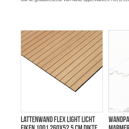
Lattenwand flex light licht
Wandpan
eiken 1001 260x52,5 cm dikte
marmer