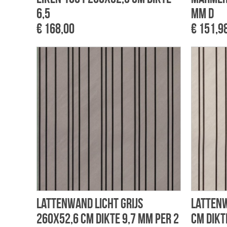
6,5
mm d
€ 168,00
€ 151,9
Lattenwand licht grijs
Latten
260x52,6 cm dikte 9,7 mm per 2
cm dikt