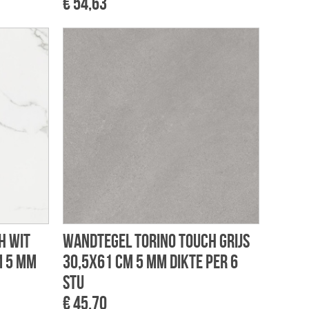
€ 54,63
h wit
Wandtegel Torino touch grijs
m 5 mm
30,5x61 cm 5 mm dikte per 6
stu
€ 45,70