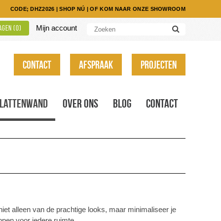
CODE; DHZ2026
|
SHOP NÚ
|
OF KOM NAAR ONZE SHOWROOM
Mijn account
gen (
0
)
Contact
Afspraak
Projecten
Lattenwand
Over ons
Blog
Contact
niet alleen van de prachtige looks, maar minimaliseer je
ppen voor iedere ruimte.