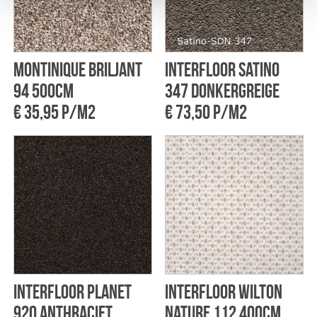
Montinique Briljant
Interfloor Satino
94 500cm
347 Donkergreige
€ 35,95 p/m2
€ 73,50 p/m2
Interfloor Planet
Interfloor Wilton
920 Anthraciet
Nature 112 400cm