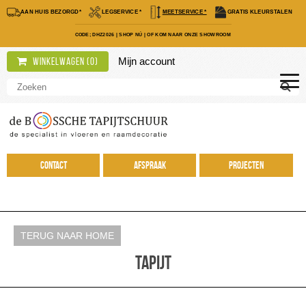
AAN HUIS BEZORGD*
LEGSERVICE *
MEETSERVICE *
GRATIS KLEURSTALEN
CODE; DHZ2026
|
SHOP NÚ
|
OF KOM NAAR ONZE SHOWROOM
Mijn account
Winkelwagen (
0
)
Contact
Afspraak
Projecten
TERUG NAAR HOME
Tapijt