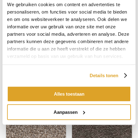
We gebruiken cookies om content en advertenties te
personaliseren, om functies voor social media te bieden
en om ons websiteverkeer te analyseren. Ook delen we
informatie over uw gebruik van onze site met onze
partners voor social media, adverteren en analyse. Deze
partners kunnen deze gegevens combineren met andere
informatie die u aan ze heeft verstrekt of die ze hebben
verzameld op basis van uw gebruik van hun services.
Montinique Presto 77
Montinique Presto 92
Details tonen
400cm
400cm
€ 42,25 p/m2
€ 42,25 p/m2
Alles toestaan
Aanpassen