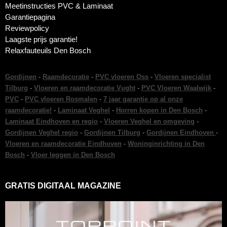
Meetinstructies PVC & Laminaat
Garantiepagina
Reviewpolicy
Laagste prijs garantie!
Relaxfauteuils Den Bosch
Gordijnen
-
Raamdecoratie
-
PVC vloeren Oss
-
Vloeren specialist
Tilburg
-
Vloeren en raamdecoratie Vught
-
PVC Vloeren Waalwijk
-
PVC
-
PVC vloeren Rosmalen
-
7 jaar garantie op al onze
raamdecoratie!
-
Laminaat Veghel
-
Horren kopen in Den Bosch
-
Laminaat Eindhoven en regio
-
Vloeren Veghel en omgeving
-
Gordijnen Veghel regio
-
Gordijnen Tilburg
-
Gordijnen Eindhoven
-
Vloeren en raamdecoratie Eindhoven
-
Woninginrichting in Den
Bosch
-
Vloer leggen in Den Bosch
GRATIS DIGITAAL MAGAZINE