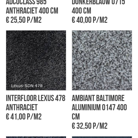
Adcoclass 985
donkerblauw 0715
Anthraciet 400 cm
400 cm
€ 25,50 p/m2
€ 40,00 p/m2
Interfloor Lexus 478
Ambiant Baltimore
Anthraciet
Aluminium 0147 400
€ 41,00 p/m2
cm
€ 32,50 p/m2